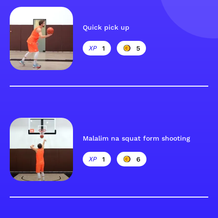
Quick pick up
1
5
Malalim na squat form shooting
1
6