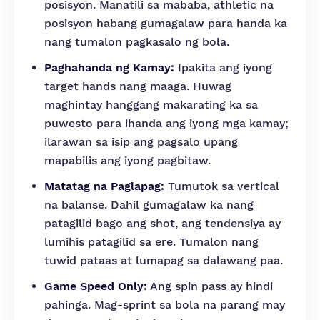
posisyon. Manatili sa mababa, athletic na
posisyon habang gumagalaw para handa ka
nang tumalon pagkasalo ng bola.
Paghahanda ng Kamay:
Ipakita ang iyong
target hands nang maaga. Huwag
maghintay hanggang makarating ka sa
puwesto para ihanda ang iyong mga kamay;
ilarawan sa isip ang pagsalo upang
mapabilis ang iyong pagbitaw.
Matatag na Paglapag:
Tumutok sa vertical
na balanse. Dahil gumagalaw ka nang
patagilid bago ang shot, ang tendensiya ay
lumihis patagilid sa ere. Tumalon nang
tuwid pataas at lumapag sa dalawang paa.
Game Speed Only:
Ang spin pass ay hindi
pahinga. Mag-sprint sa bola na parang may