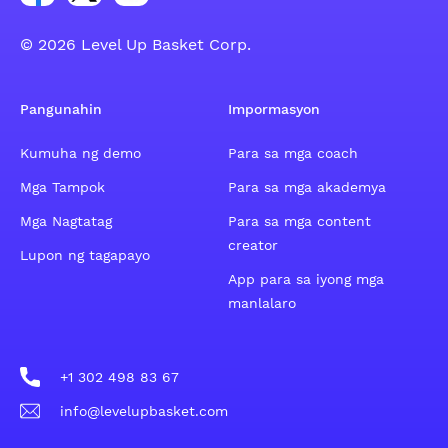
© 2026 Level Up Basket Corp.
Pangunahin
Impormasyon
Kumuha ng demo
Para sa mga coach
Mga Tampok
Para sa mga akademya
Mga Nagtatag
Para sa mga content
creator
Lupon ng tagapayo
App para sa iyong mga
manlalaro
+1 302 498 83 67
info@levelupbasket.com