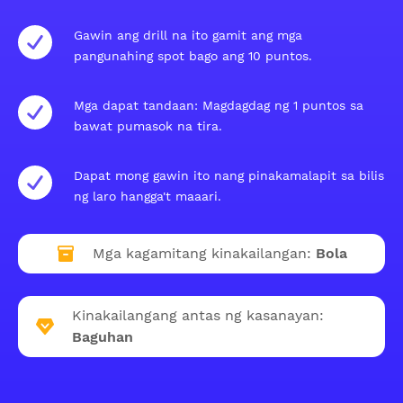
Gawin ang drill na ito gamit ang mga
pangunahing spot bago ang 10 puntos.
Mga dapat tandaan: Magdagdag ng 1 puntos sa
bawat pumasok na tira.
Dapat mong gawin ito nang pinakamalapit sa bilis
ng laro hangga't maaari.
Mga kagamitang kinakailangan:
Bola
Kinakailangang antas ng kasanayan:
Baguhan