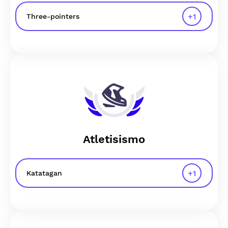
+
1
Three-pointers
Atletisismo
+
1
Katatagan