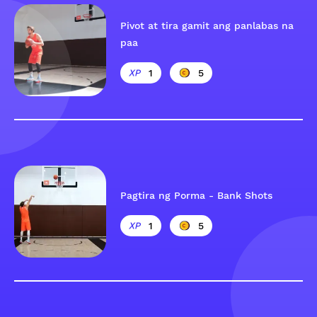
Pivot at tira gamit ang panlabas na
paa
1
5
Pagtira ng Porma - Bank Shots
1
5