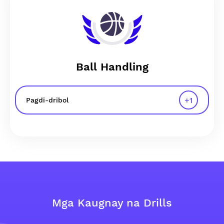
Ball Handling
+
1
Pagdi-dribol
Mga Kaugnay na Drills