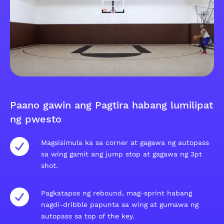
Paano gawin ang Pagtira habang lumilipat
ng pwesto
Magsisimula ka sa corner at gagawa ng autopass
sa wing gamit ang jump stop at gagawa ng 3pt
shot.
Pagkatapos ng rebound, mag-sprint habang
nagdi-dribble papunta sa wing at gumawa ng
autopass sa top of the key.