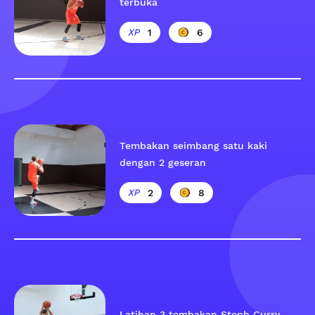
terbuka
1
6
Tembakan seimbang satu kaki
dengan 2 geseran
2
8
Latihan 3 tembakan Steph Curry