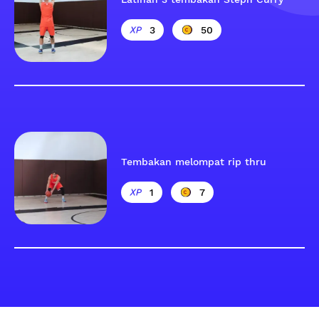
3
50
Tembakan melompat rip thru
1
7