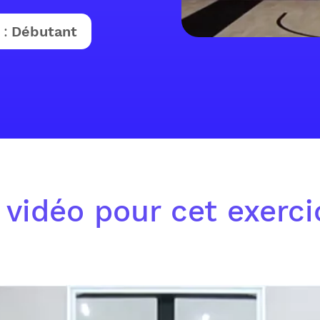
 :
Débutant
 vidéo pour cet exerc