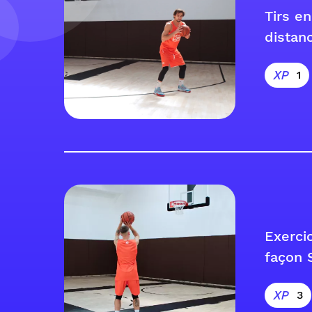
Tirs e
distan
1
Exercic
façon 
3