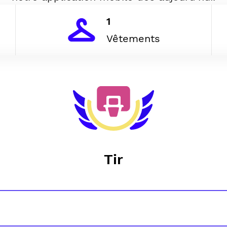
1
Vêtements
Tir