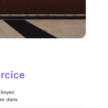
rcice
 Soyez
es dans