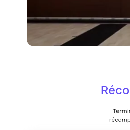
Réco
Termi
récomp