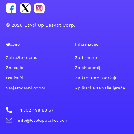
Poveznica za Facebook grupu
Poveznica za Twitter grupu
Poveznica za Instagram grupu
© 2026 Level Up Basket Corp.
Glavno
Informacije
Zatražite demo
Za trenere
Značajke
Za akademije
Osnivači
Za kreatore sadržaja
Savjetodavni odbor
Aplikacija za vaše igrače
+1 302 498 83 67
info@levelupbasket.com