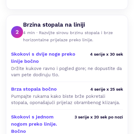
Brzina stopala na liniji
2
4 min · Razvijte sirovu brzinu stopala i brze
horizontalne prijelaze preko linije.
Skokovi s dvije noge preko
4 serije x 30 sek
linije bočno
Držite kukove ravno i pogled gore; ne dopustite da
vam pete dodiruju tlo.
Brza stopala bočno
4 serije x 25 sek
Pumpajte rukama kako biste brže pokretali
stopala, oponašajući prijelaz obrambenog klizanja.
Skokovi s jednom
3 serije x 20 sek po nozi
nogom preko linije.
Bočno