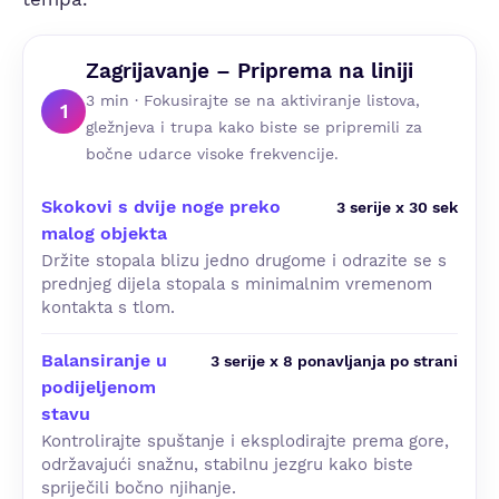
Zagrijavanje – Priprema na liniji
3 min · Fokusirajte se na aktiviranje listova,
1
gležnjeva i trupa kako biste se pripremili za
bočne udarce visoke frekvencije.
Skokovi s dvije noge preko
3 serije x 30 sek
malog objekta
Držite stopala blizu jedno drugome i odrazite se s
prednjeg dijela stopala s minimalnim vremenom
kontakta s tlom.
Balansiranje u
3 serije x 8 ponavljanja po strani
podijeljenom
stavu
Kontrolirajte spuštanje i eksplodirajte prema gore,
održavajući snažnu, stabilnu jezgru kako biste
spriječili bočno njihanje.