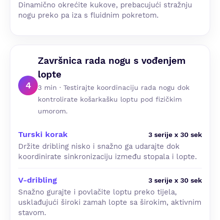
Dinamično okrećite kukove, prebacujući stražnju
nogu preko pa iza s fluidnim pokretom.
Završnica rada nogu s vođenjem
lopte
4
3 min · Testirajte koordinaciju rada nogu dok
kontrolirate košarkašku loptu pod fizičkim
umorom.
Turski korak
3 serije x 30 sek
Držite dribling nisko i snažno ga udarajte dok
koordinirate sinkronizaciju između stopala i lopte.
V-dribling
3 serije x 30 sek
Snažno gurajte i povlačite loptu preko tijela,
usklađujući široki zamah lopte sa širokim, aktivnim
stavom.