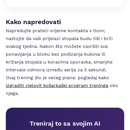
Kako napredovati
Napredujte prateći vrijeme kontakta s tlom;
nastojte da vaši prijelazi stopala budu tiši i brži
svakog tjedna. Nakon što možete završiti sva
ponavljanja u bloku bez podizanja kukova ili
križanja stopala u koracima oporavka, smanjite
intervale odmora između serija za 5 sekundi.
Ovaj trening dio je većeg plana: pogledaj kako
izgraditi cjelovit košarkaški program treninga
oko
njega.
Treniraj to sa svojim AI