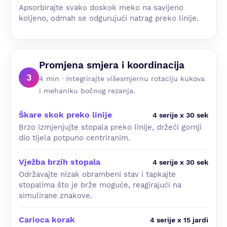
Apsorbirajte svako doskok meko na savijeno
koljeno, odmah se odgurujući natrag preko linije.
Promjena smjera i koordinacija
3
4 min · Integrirajte višesmjernu rotaciju kukova
i mehaniku bočnog rezanja.
Škare skok preko linije
4 serije x 30 sek
Brzo izmjenjujte stopala preko linije, držeći gornji
dio tijela potpuno centriranim.
Vježba brzih stopala
4 serije x 30 sek
Održavajte nizak obrambeni stav i tapkajte
stopalima što je brže moguće, reagirajući na
simulirane znakove.
Carioca korak
4 serije x 15 jardi