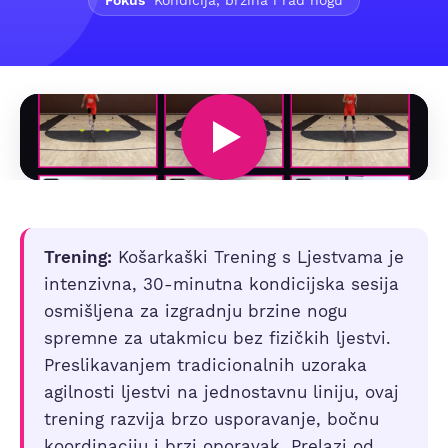
Fokus
Kondicija, brzina i rad nogu
Trening:
Košarkaški Trening s Ljestvama je
intenzivna, 30-minutna kondicijska sesija
osmišljena za izgradnju brzine nogu
spremne za utakmicu bez fizičkih ljestvi.
Preslikavanjem tradicionalnih uzoraka
agilnosti ljestvi na jednostavnu liniju, ovaj
trening razvija brzo usporavanje, bočnu
koordinaciju i brzi oporavak. Prelazi od