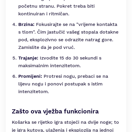
početnu stranu. Pokret treba biti
kontinuiran i ritmičan.
Brzina:
Fokusirajte se na "vrijeme kontakta
s tlom". Čim jastučić vašeg stopala dotakne
pod, eksplozivno se odrazite natrag gore.
Zamislite da je pod vruć.
Trajanje:
Izvodite 15 do 30 sekundi s
maksimalnim intenzitetom.
Promijeni:
Protresi nogu, prebaci se na
lijevu nogu i ponovi postupak s istim
intenzitetom.
Zašto ova vježba funkcionira
Košarka se rijetko igra stojeći na dvije noge; to
je igra kutova, ulaženja i eksplozija na jednoj