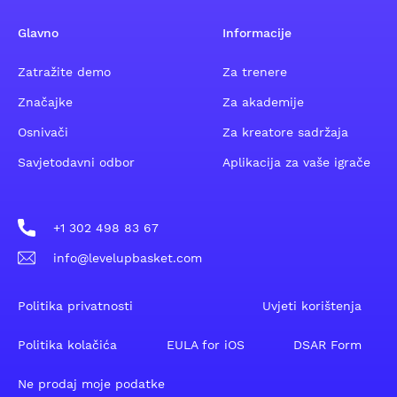
Glavno
Informacije
Zatražite demo
Za trenere
Značajke
Za akademije
Osnivači
Za kreatore sadržaja
Savjetodavni odbor
Aplikacija za vaše igrače
+1 302 498 83 67
info@levelupbasket.com
Politika privatnosti
Uvjeti korištenja
Politika kolačića
EULA for iOS
DSAR Form
Ne prodaj moje podatke