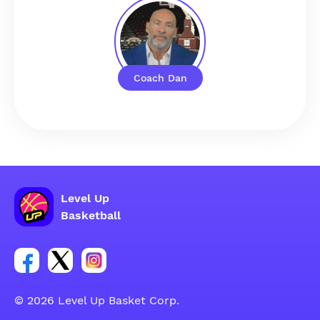
Coach Dan
Level Up
Basketball
Poveznica za Facebook grupu
Poveznica za Twitter grupu
Poveznica za Instagram grupu
© 2026 Level Up Basket Corp.