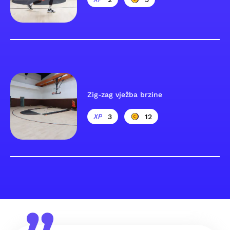
Zig-zag vježba brzine
3
12