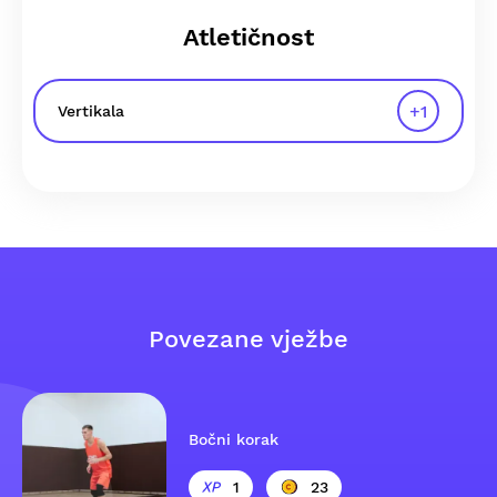
Atletičnost
+
1
Vertikala
Povezane vježbe
Bočni korak
1
23