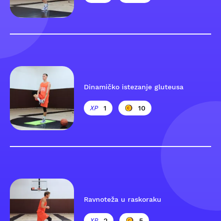
Dinamičko istezanje gluteusa
1
10
Ravnoteža u raskoraku
2
5