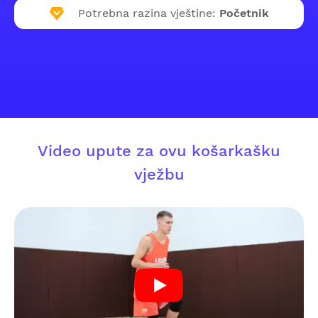
Potrebna razina vještine:
Početnik
Video upute za ovu košarkašku
vježbu