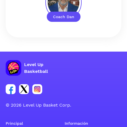
Coach Dan
Level Up
Basketball
Enlace para el grupo social de la cuenta de Facebook
Enlace para el grupo social de la cuenta de Twitt
Enlace para el grupo social de la cuenta d
© 2026 Level Up Basket Corp.
Principal
Información