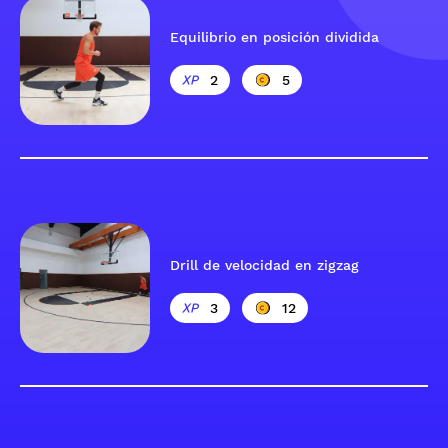
Equilibrio en posición dividida
2
5
Drill de velocidad en zigzag
3
12