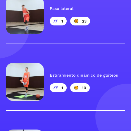
Paso lateral
1
23
Estiramiento dinámico de glúteos
1
10