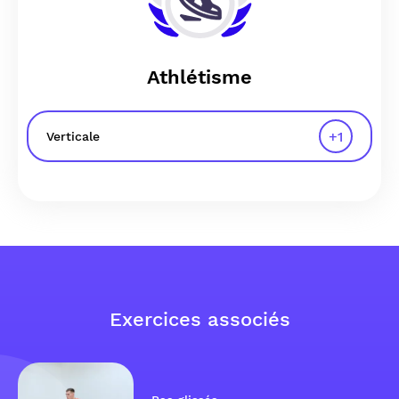
Athlétisme
+
1
Verticale
Exercices associés