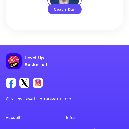
Coach Dan
Level Up
Basketball
Lien vers le groupe du compte Facebook
Lien vers le groupe du compte Tweeter
Lien vers le groupe du compte Instagram
© 2026 Level Up Basket Corp.
Accueil
Infos