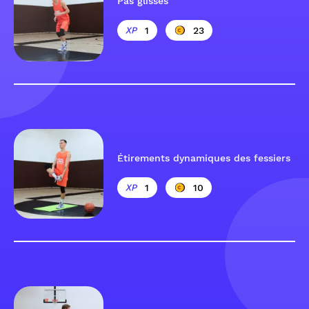
Pas glissés
1
23
Étirements dynamiques des fessiers
1
10