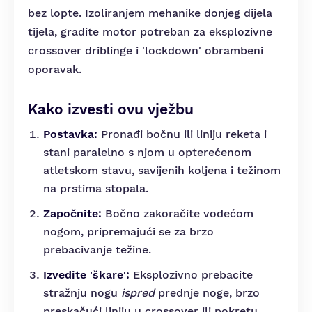
bez lopte. Izoliranjem mehanike donjeg dijela
tijela, gradite motor potreban za eksplozivne
crossover driblinge i 'lockdown' obrambeni
oporavak.
Kako izvesti ovu vježbu
Postavka:
Pronađi bočnu ili liniju reketa i
stani paralelno s njom u opterećenom
atletskom stavu, savijenih koljena i težinom
na prstima stopala.
Započnite:
Bočno zakoračite vodećom
nogom, pripremajući se za brzo
prebacivanje težine.
Izvedite 'škare':
Eksplozivno prebacite
stražnju nogu
ispred
prednje noge, brzo
preskačući liniju u crossover ili pokretu