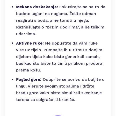
Mekana doskakanja:
Fokusirajte se na to da
budete lagani na nogama. Želite odmah
reagirati s poda, a ne tonuti u njega.
Razmišljajte o "brzim dodirima", a ne teškim
udarcima.
Aktivne ruke:
Ne dopustite da vam ruke
vise uz tijelo. Pumpajte ih u ritmu s donjim
dijelom tijela kako biste generirali zamah,
baš kao što biste to činili prilikom prodora
prema košu.
Pogled gore:
Oduprite se porivu da buljite u
liniju. Vjerujte svojim stopalima i držite
bradu gore kako biste simulirali skeniranje
terena za suigrače ili braniče.