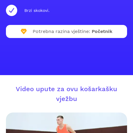
Brzi skokovi.
Potrebna razina vještine:
Početnik
Video upute za ovu košarkašku
vježbu