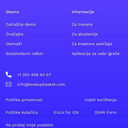
Glavno
Informacije
Zatražite demo
Za trenere
Značajke
Za akademije
Osnivači
Za kreatore sadržaja
Savjetodavni odbor
Aplikacija za vaše igrače
+1 302 498 83 67
info@levelupbasket.com
Politika privatnosti
Uvjeti korištenja
Politika kolačića
EULA for iOS
DSAR Form
Ne prodaj moje podatke