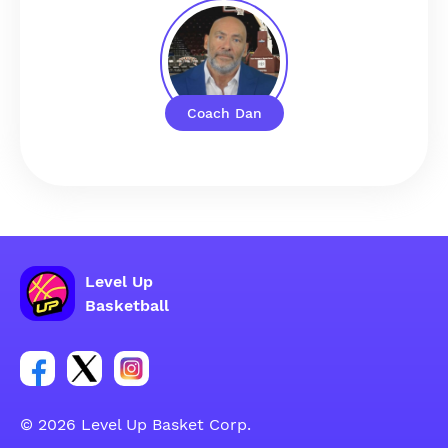
Coach Dan
Level Up
Basketball
Poveznica za Facebook grupu
Poveznica za Twitter grupu
Poveznica za Instagram grupu
© 2026 Level Up Basket Corp.