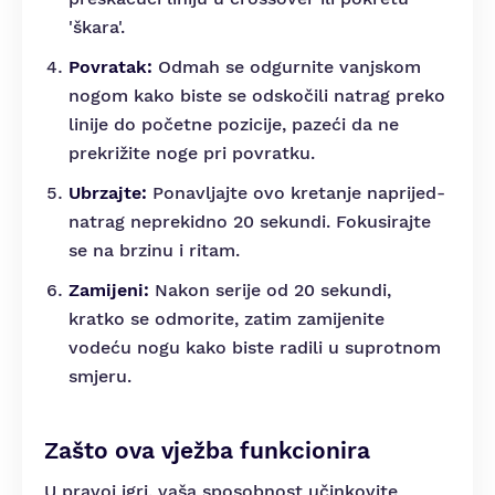
'škara'.
Povratak:
Odmah se odgurnite vanjskom
nogom kako biste se odskočili natrag preko
linije do početne pozicije, pazeći da ne
prekrižite noge pri povratku.
Ubrzajte:
Ponavljajte ovo kretanje naprijed-
natrag neprekidno 20 sekundi. Fokusirajte
se na brzinu i ritam.
Zamijeni:
Nakon serije od 20 sekundi,
kratko se odmorite, zatim zamijenite
vodeću nogu kako biste radili u suprotnom
smjeru.
Zašto ova vježba funkcionira
U pravoj igri, vaša sposobnost učinkovite