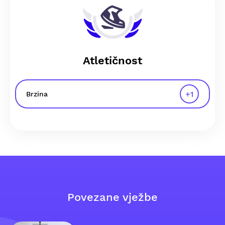
Atletičnost
+
1
Brzina
Povezane vježbe