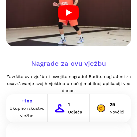
Nagrade za ovu vježbu
Završite ovu vježbu i osvojite nagradu! Budite nagrađeni za
usavršavanje svojih vještina u našoj mobilnoj aplikaciji već
danas.
+
1
xp
1
25
Ukupno iskustvo
Odjeća
Novčići
vježbe