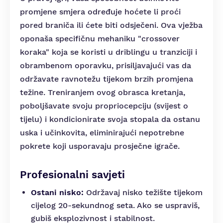
promjene smjera određuje hoćete li proći
pored braniča ili ćete biti odsječeni. Ova vježba
oponaša specifičnu mehaniku "crossover
koraka" koja se koristi u driblingu u tranziciji i
obrambenom oporavku, prisiljavajući vas da
održavate ravnotežu tijekom brzih promjena
težine. Treniranjem ovog obrasca kretanja,
poboljšavate svoju propriocepciju (svijest o
tijelu) i kondicionirate svoja stopala da ostanu
uska i učinkovita, eliminirajući nepotrebne
pokrete koji usporavaju prosječne igrače.
Profesionalni savjeti
Ostani nisko:
Održavaj nisko težište tijekom
cijelog 20-sekundnog seta. Ako se uspraviš,
gubiš eksplozivnost i stabilnost.