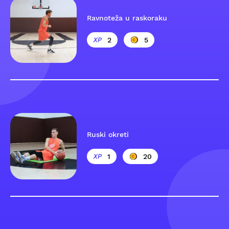
Ravnoteža u raskoraku
2
5
Ruski okreti
1
20