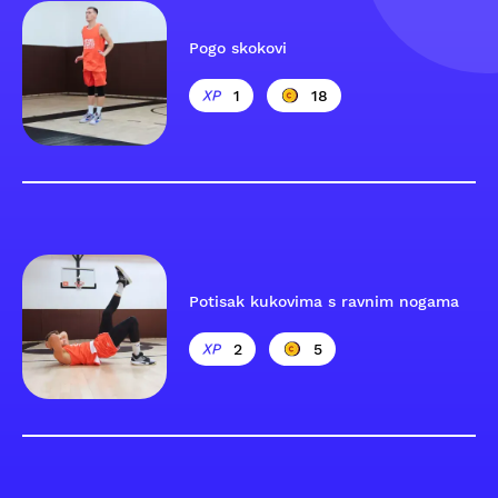
Pogo skokovi
1
18
Potisak kukovima s ravnim nogama
2
5