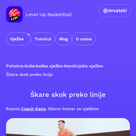
Hrvatski
Level Up Basketball
Vježbe
Treninzi
Blog
O nama
Početna
›
Košarkaške vježbe
›
Kondicijske vježbe
›
Škare skok preko linije
Škare skok preko linije
Razvio
Coach Kans
, Glavni trener za vještine