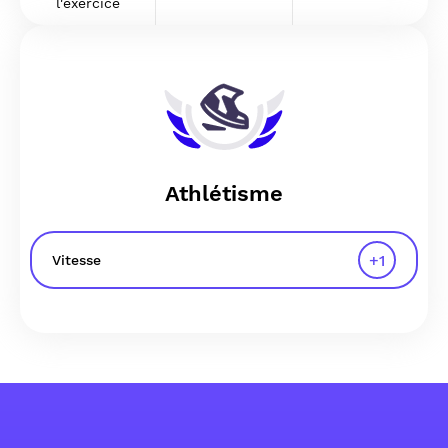
l'exercice
Athlétisme
+
1
Vitesse