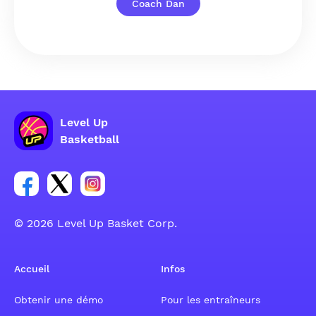
Coach Dan
Level Up
Basketball
Lien vers le groupe du compte Facebook
Lien vers le groupe du compte Tweeter
Lien vers le groupe du compte Instagram
© 2026 Level Up Basket Corp.
Accueil
Infos
Obtenir une démo
Pour les entraîneurs