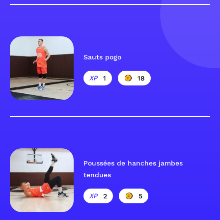
Sauts pogo
1
18
Poussées de hanches jambes
tendues
2
5