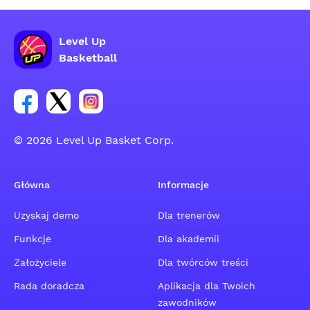
Level Up
Basketball
Link do grupy społecznościowej na Facebooku
Link do konta na Twitterze grupy społecznościo
Link do konta na Instagramie grupy społe
© 2026 Level Up Basket Corp.
Główna
Informacje
Uzyskaj demo
Dla trenerów
Funkcje
Dla akademii
Założyciele
Dla twórców treści
Rada doradcza
Aplikacja dla Twoich
zawodników