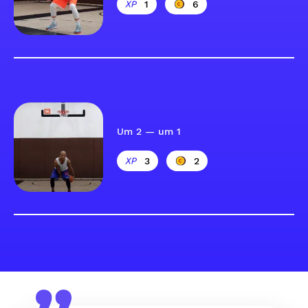
1
6
Um 2 — um 1
3
2