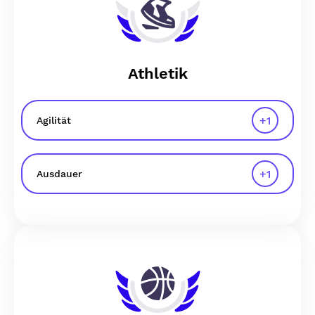
Athletik
+
1
Agilität
+
1
Ausdauer