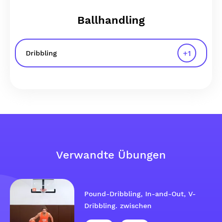
Ballhandling
+
1
Dribbling
Verwandte Übungen
Pound-Dribbling, In-and-Out, V-
Dribbling. zwischen