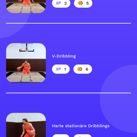
2
5
V-Dribbling
1
6
Harte stationäre Dribblings