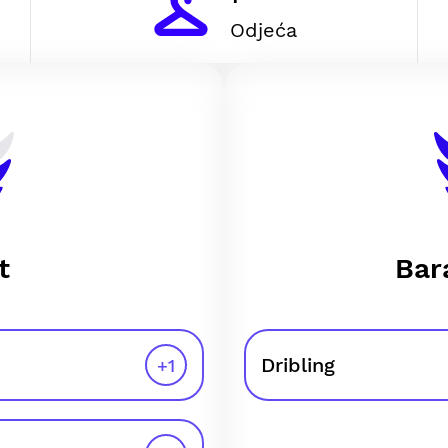
Odjeća
t
Bar
Dribling
+
1