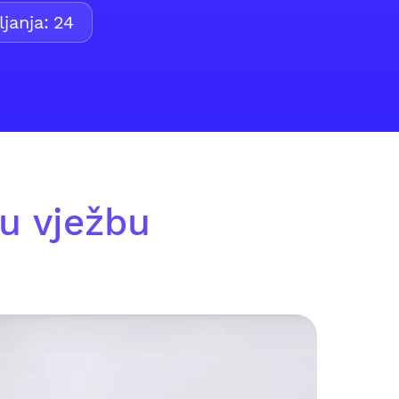
janja:
24
u vježbu