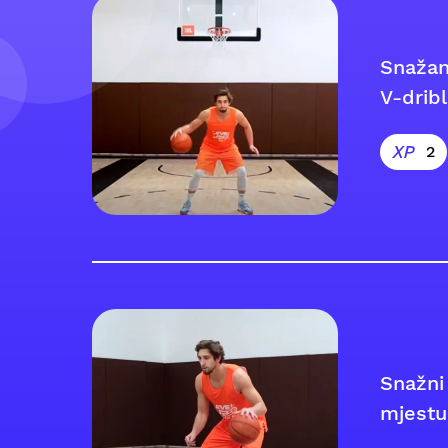
Snažan 
V-dribl
2
Snažni
mjestu