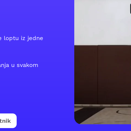
 loptu iz jedne
anja u svakom
tnik