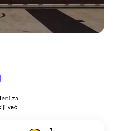
u
đeni za
iji već
3