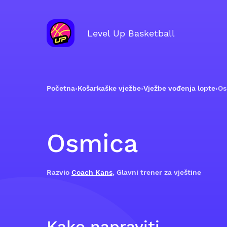
Level Up Basketball
Početna
›
Košarkaške vježbe
›
Vježbe vođenja lopte
›
Os
Osmica
Razvio
Coach Kans
, Glavni trener za vještine
Kako napraviti