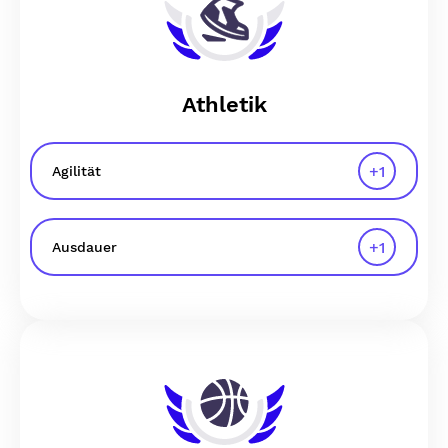
Athletik
+
1
Agilität
+
1
Ausdauer