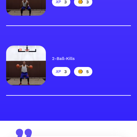
3
3
2-Ball-Kills
3
5