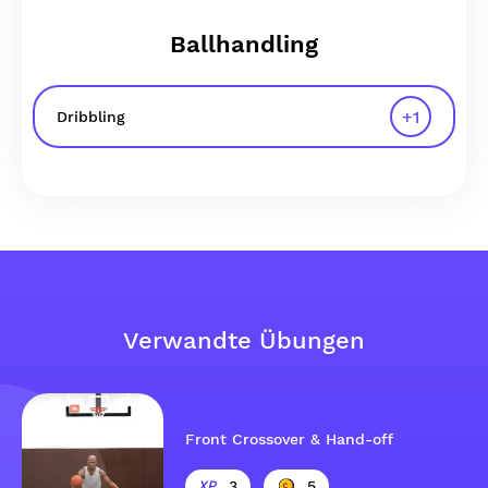
Ballhandling
+
1
Dribbling
Verwandte Übungen
Front Crossover & Hand-off
3
5