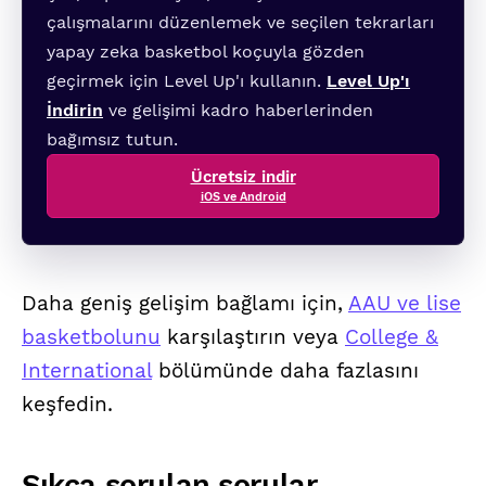
çalışmalarını düzenlemek ve seçilen tekrarları
yapay zeka basketbol koçuyla gözden
geçirmek için Level Up'ı kullanın.
Level Up'ı
İndirin
ve gelişimi kadro haberlerinden
bağımsız tutun.
Ücretsiz indir
iOS ve Android
Daha geniş gelişim bağlamı için,
AAU ve lise
basketbolunu
karşılaştırın veya
College &
International
bölümünde daha fazlasını
keşfedin.
Sıkça sorulan sorular