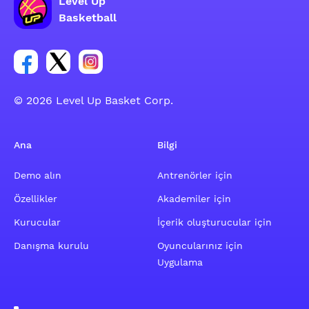
Level Up
Basketball
Facebook hesabı sosyal grubu linki
Twitter hesabı sosyal grubu linki
Instagram hesabı sosyal grubu linki
© 2026 Level Up Basket Corp.
Ana
Bilgi
Demo alın
Antrenörler için
Özellikler
Akademiler için
Kurucular
İçerik oluşturucular için
Danışma kurulu
Oyuncularınız için
Uygulama