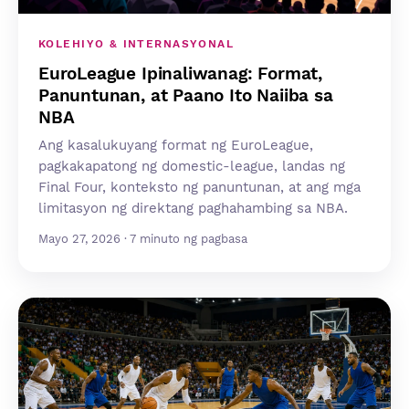
KOLEHIYO & INTERNASYONAL
EuroLeague Ipinaliwanag: Format,
Panuntunan, at Paano Ito Naiiba sa
NBA
Ang kasalukuyang format ng EuroLeague,
pagkakapatong ng domestic-league, landas ng
Final Four, konteksto ng panuntunan, at ang mga
limitasyon ng direktang paghahambing sa NBA.
Mayo 27, 2026 · 7 minuto ng pagbasa