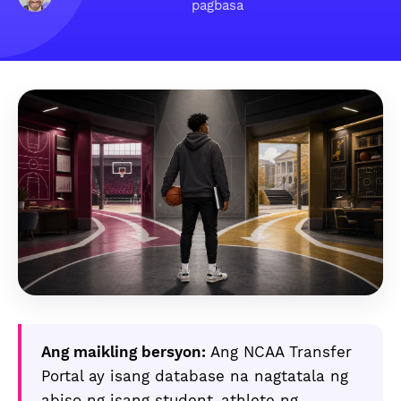
pagbasa
Ang maikling bersyon:
Ang NCAA Transfer
Portal ay isang database na nagtatala ng
abiso ng isang student-athlete ng