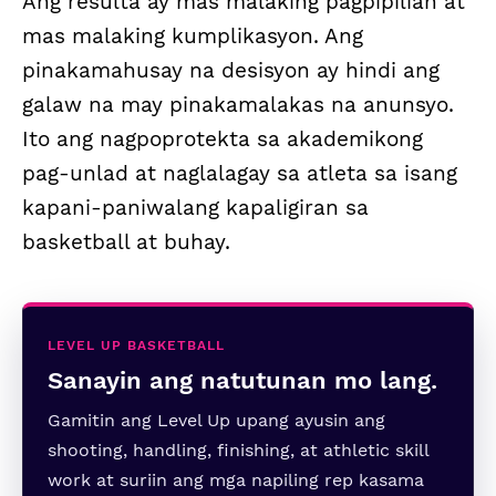
Ang resulta ay mas malaking pagpipilian at
mas malaking kumplikasyon. Ang
pinakamahusay na desisyon ay hindi ang
galaw na may pinakamalakas na anunsyo.
Ito ang nagpoprotekta sa akademikong
pag-unlad at naglalagay sa atleta sa isang
kapani-paniwalang kapaligiran sa
basketball at buhay.
LEVEL UP BASKETBALL
Sanayin ang natutunan mo lang.
Gamitin ang Level Up upang ayusin ang
shooting, handling, finishing, at athletic skill
work at suriin ang mga napiling rep kasama