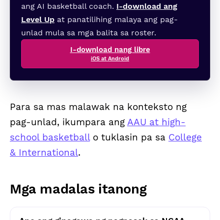
ang AI basketball coach.
I-download ang
Level Up
at panatilihing malaya ang pag-
unlad mula sa mga balita sa roster.
I-download nang libre
iOS at Android
Para sa mas malawak na konteksto ng
pag-unlad, ikumpara ang
AAU at high-
school basketball
o tuklasin pa sa
College
& International
.
Mga madalas itanong