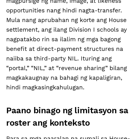
magpursige ng name, image, at likeness
opportunities nang hindi nagta-transfer.
Mula nang aprubahan ng korte ang House
settlement, ang ilang Division I schools ay
nagpatakbo rin sa ilalim ng mga bagong
benefit at direct-payment structures na
naiiba sa third-party NIL. Ituring ang
“portal,” “NIL,” at “revenue sharing” bilang
magkakaugnay na bahagi ng kapaligiran,
hindi magkasingkahulugan.
Paano binago ng limitasyon sa
roster ang konteksto
Para sa mga paaralan na sumali sa House-