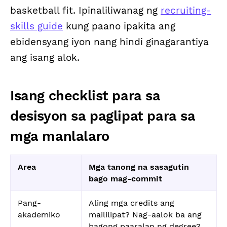
basketball fit. Ipinaliliwanag ng
recruiting-
skills guide
kung paano ipakita ang
ebidensyang iyon nang hindi ginagarantiya
ang isang alok.
Isang checklist para sa
desisyon sa paglipat para sa
mga manlalaro
Area
Mga tanong na sasagutin
bago mag-commit
Pang-
Aling mga credits ang
akademiko
maililipat? Nag-aalok ba ang
bagong paaralan ng degree?