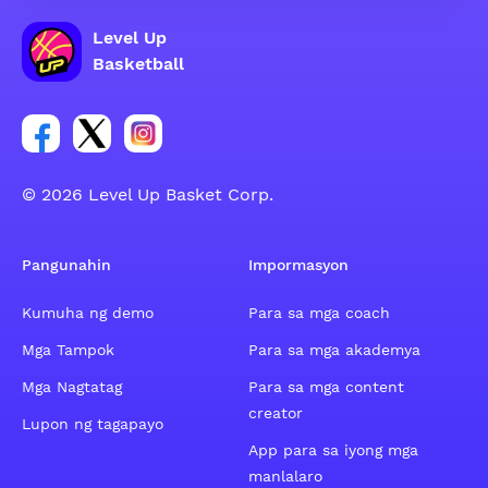
Level Up
Basketball
Link para sa social group ng Facebook account
Link para sa social group ng tweeter account
Link para sa social group ng Instagram ac
© 2026 Level Up Basket Corp.
Pangunahin
Impormasyon
Kumuha ng demo
Para sa mga coach
Mga Tampok
Para sa mga akademya
Mga Nagtatag
Para sa mga content
creator
Lupon ng tagapayo
App para sa iyong mga
manlalaro