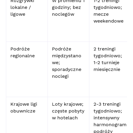
Rozgrywki
W promieniu 1
1-2 treningi
lokalne /
godziny; bez
tygodniowo;
ligowe
noclegów
mecze
weekendowe
Podróże
Podróże
2 treningi
regionalne
międzystano
tygodniowo;
we;
1-2 turnieje
sporadyczne
miesięcznie
noclegi
Krajowe ligi
Loty krajowe;
2-3 treningi
obuwnicze
częste pobyty
tygodniowo;
w hotelach
intensywny
harmonogram
podróży