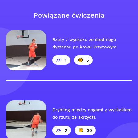
Powiązane ćwiczenia
Rzuty z wyskoku ze średniego
dystansu po kroku krzyżowym
1
6
Drybling między nogami z wyskokiem
do rzutu ze skrzydła
2
30