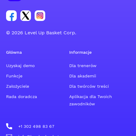
Link do grupy społecznościowej na Facebooku
Link do konta na Twitterze grupy społecznościo
Link do konta na Instagramie grupy społe
© 2026 Level Up Basket Corp.
Główna
Informacje
Uzyskaj demo
Dla trenerów
Funkcje
Dla akademii
Założyciele
Dla twórców treści
Rada doradcza
Aplikacja dla Twoich
zawodników
+1 302 498 83 67