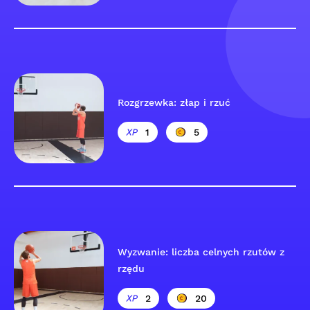
Rozgrzewka: złap i rzuć
1
5
Wyzwanie: liczba celnych rzutów z
rzędu
2
20