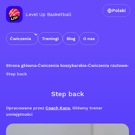
Polski
Level Up Basketball
Ćwiczenia
Treningi
Blog
O nas
Strona główna
›
Ćwiczenia koszykarskie
›
Ćwiczenia rzutowe
›
Step back
Step back
Opracowane przez
Coach Kans
, Główny trener
umiejętności