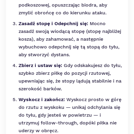
podkoszowej, opuszczając biodra, aby
zmylić obrońcę co do kierunku ataku.
Zasadź stopę i Odepchnij się:
Mocno
zasadź swoją wiodącą stopę (stopę najbliżej
kosza), aby zahamować, a następnie
wybuchowo odepchnij się tą stopą do tyłu,
aby stworzyć dystans.
Zbierz i ustaw się:
Gdy odskakujesz do tyłu,
szybko zbierz piłkę do pozycji rzutowej,
upewniając się, że stopy lądują stabilnie i na
szerokość barków.
Wyskocz i zakończ:
Wyskocz prosto w górę
do rzutu z wyskoku — unikaj odchylania się
do tyłu, gdy jesteś w powietrzu — i
utrzymuj follow-through, dopóki piłka nie
uderzy w obręcz.