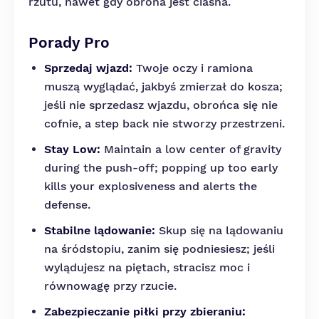
rzutu, nawet gdy obrona jest ciasna.
Porady Pro
Sprzedaj wjazd:
Twoje oczy i ramiona
muszą wyglądać, jakbyś zmierzał do kosza;
jeśli nie sprzedasz wjazdu, obrońca się nie
cofnie, a step back nie stworzy przestrzeni.
Stay Low:
Maintain a low center of gravity
during the push-off; popping up too early
kills your explosiveness and alerts the
defense.
Stabilne lądowanie:
Skup się na lądowaniu
na śródstopiu, zanim się podniesiesz; jeśli
wylądujesz na piętach, stracisz moc i
równowagę przy rzucie.
Zabezpieczanie piłki przy zbieraniu: