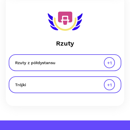
Rzuty
+
1
Rzuty z półdystansu
+
1
Trójki