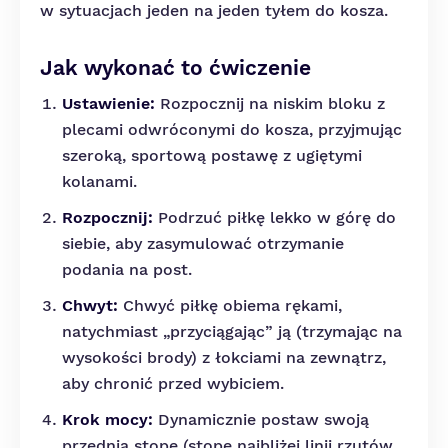
w sytuacjach jeden na jeden tyłem do kosza.
Jak wykonać to ćwiczenie
Ustawienie:
Rozpocznij na niskim bloku z
plecami odwróconymi do kosza, przyjmując
szeroką, sportową postawę z ugiętymi
kolanami.
Rozpocznij:
Podrzuć piłkę lekko w górę do
siebie, aby zasymulować otrzymanie
podania na post.
Chwyt:
Chwyć piłkę obiema rękami,
natychmiast „przyciągając” ją (trzymając na
wysokości brody) z łokciami na zewnątrz,
aby chronić przed wybiciem.
Krok mocy:
Dynamicznie postaw swoją
przednią stopę (stopę najbliżej linii rzutów