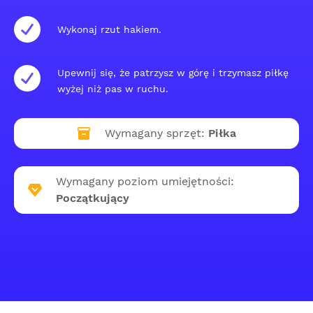
Wykonaj rzut hakiem.
Upewnij się, że patrzysz w górę i trzymasz piłkę
wyżej niż pas w ruchu.
Wymagany sprzęt:
Piłka
Wymagany poziom umiejętności:
Początkujący