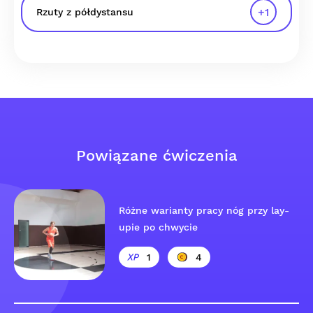
+
1
Rzuty z półdystansu
Powiązane ćwiczenia
Różne warianty pracy nóg przy lay-
upie po chwycie
1
4