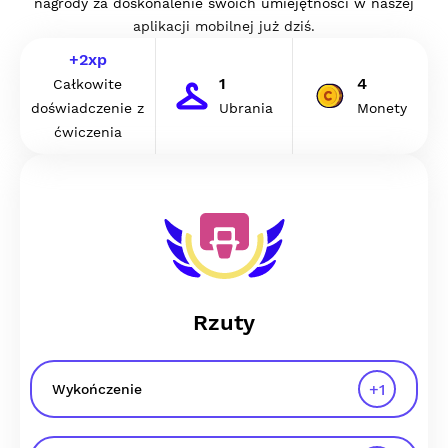
nagrody za doskonalenie swoich umiejętności w naszej
aplikacji mobilnej już dziś.
+
2
xp
1
4
Całkowite
doświadczenie z
Ubrania
Monety
ćwiczenia
Rzuty
+
1
Wykończenie