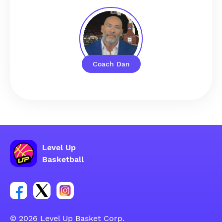
Coach Dan
Level Up
Basketball
Link do grupy społecznościowej na Facebooku
Link do konta na Twitterze grupy społecznościo
Link do konta na Instagramie grupy społe
© 2026 Level Up Basket Corp.