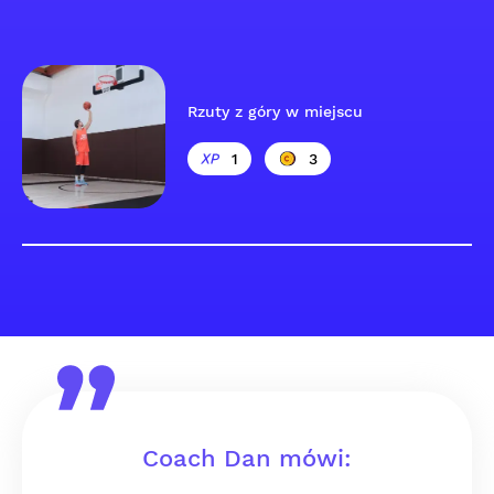
Rzuty z góry w miejscu
1
3
Coach Dan mówi: