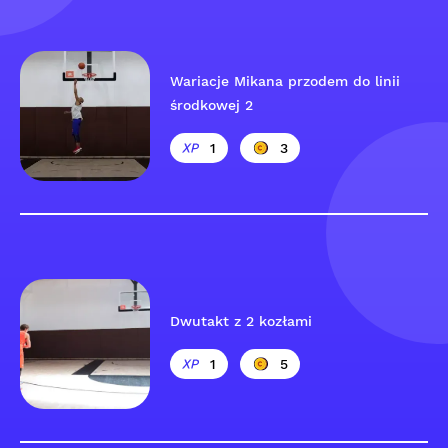
Wariacje Mikana przodem do linii
środkowej 2
1
3
Dwutakt z 2 kozłami
1
5