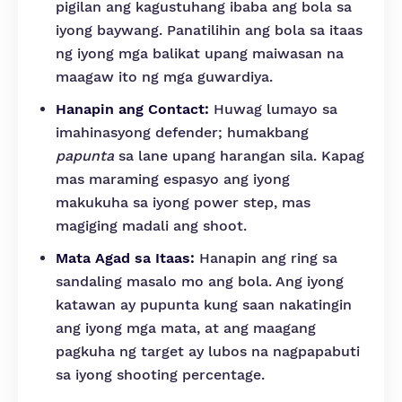
pigilan ang kagustuhang ibaba ang bola sa
iyong baywang. Panatilihin ang bola sa itaas
ng iyong mga balikat upang maiwasan na
maagaw ito ng mga guwardiya.
Hanapin ang Contact:
Huwag lumayo sa
imahinasyong defender; humakbang
papunta
sa lane upang harangan sila. Kapag
mas maraming espasyo ang iyong
makukuha sa iyong power step, mas
magiging madali ang shoot.
Mata Agad sa Itaas:
Hanapin ang ring sa
sandaling masalo mo ang bola. Ang iyong
katawan ay pupunta kung saan nakatingin
ang iyong mga mata, at ang maagang
pagkuha ng target ay lubos na nagpapabuti
sa iyong shooting percentage.