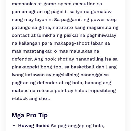
mechanics at game-speed execution sa
pamamagitan ng pagpilit sa iyo na gumalaw
nang may layunin. Sa paggamit ng power step
patungo sa gitna, natututo kang magsimula ng
contact at lumikha ng pisikal na paghihiwalay
na kailangan para makapag-shoot laban sa
mas matatangkad o mas malalakas na
defender. Ang hook shot ay nananatiling isa sa
pinakaepektibong tool sa basketball dahil ang
iyong katawan ay nagsisilbing panangga sa
pagitan ng defender at ng bola, habang ang
mataas na release point ay halos imposibleng
i-block ang shot.
Mga Pro Tip
Huwag Ibaba:
Sa pagtanggap ng bola,