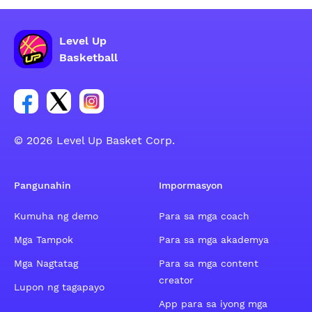
Level Up
Basketball
Link para sa social group ng Facebook account
Link para sa social group ng tweeter account
Link para sa social group ng Instagram ac
© 2026 Level Up Basket Corp.
Pangunahin
Impormasyon
Kumuha ng demo
Para sa mga coach
Mga Tampok
Para sa mga akademya
Mga Nagtatag
Para sa mga content
creator
Lupon ng tagapayo
App para sa iyong mga