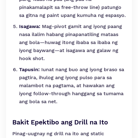
pinakamalapit sa free-throw line) patungo
sa gitna ng paint upang kumuha ng espasyo.
Isagawa:
Mag-pivot gamit ang iyong paang
nasa ilalim habang pinapanatiling mataas
ang bola—huwag itong ibaba sa ibaba ng
iyong baywang—at isagawa ang galaw ng
hook shot.
Tapusin:
Iunat nang buo ang iyong braso sa
pagtira, ihulog ang iyong pulso para sa
malambot na pagtama, at hawakan ang
iyong follow-through hanggang sa tumama
ang bola sa net.
Bakit Epektibo ang Drill na Ito
Pinag-uugnay ng drill na ito ang static