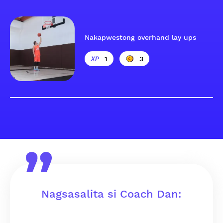
Nakapwestong overhand lay ups
1
3
Nagsasalita si Coach Dan: