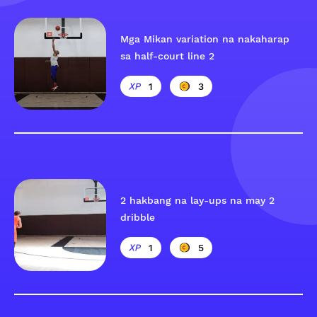
Mga Mikan variation na nakaharap
sa half-court line 2
1
3
2 hakbang na lay-ups na may 2
dribble
1
5