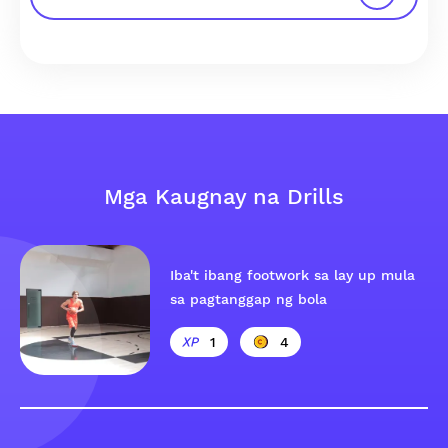
Mga Kaugnay na Drills
Iba't ibang footwork sa lay up mula
sa pagtanggap ng bola
1
4