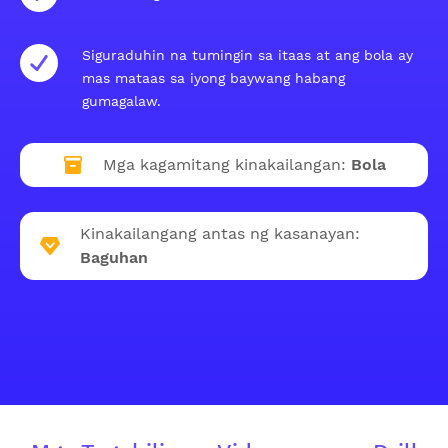
Siguraduhin na tumingin sa itaas at ang bola ay
mas mataas sa iyong baywang habang
gumagalaw.
Mga kagamitang kinakailangan:
Bola
Kinakailangang antas ng kasanayan:
Baguhan