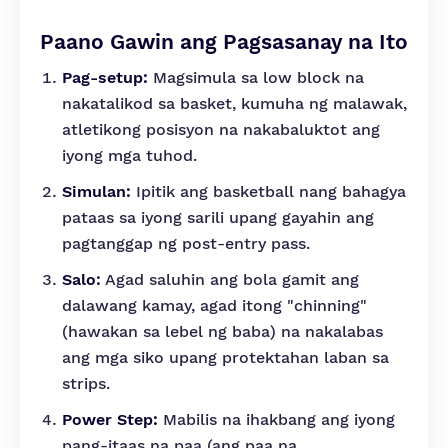
Paano Gawin ang Pagsasanay na Ito
Pag-setup:
Magsimula sa low block na
nakatalikod sa basket, kumuha ng malawak,
atletikong posisyon na nakabaluktot ang
iyong mga tuhod.
Simulan:
Ipitik ang basketball nang bahagya
pataas sa iyong sarili upang gayahin ang
pagtanggap ng post-entry pass.
Salo:
Agad saluhin ang bola gamit ang
dalawang kamay, agad itong "chinning"
(hawakan sa lebel ng baba) na nakalabas
ang mga siko upang protektahan laban sa
strips.
Power Step:
Mabilis na ihakbang ang iyong
pang-itaas na paa (ang paa na