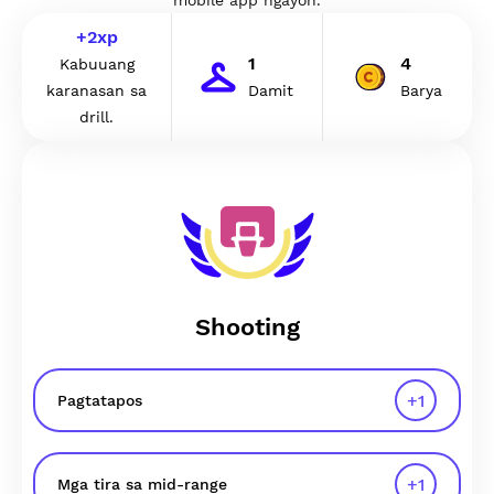
mobile app ngayon.
+
2
xp
1
4
Kabuuang
karanasan sa
Damit
Barya
drill.
Shooting
+
1
Pagtatapos
+
1
Mga tira sa mid-range