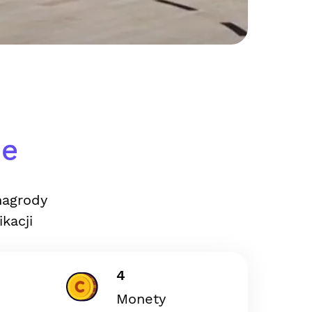
ie
nagrody
kacji
4
Monety