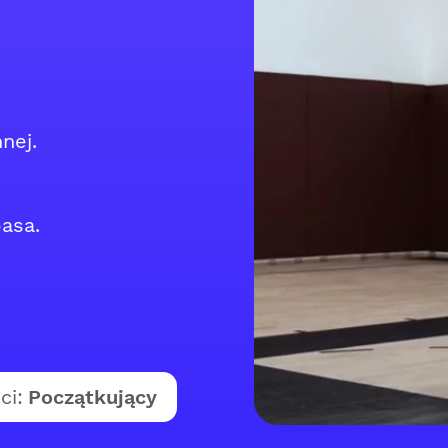
nej.
asa.
ci:
Początkujący