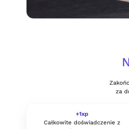
N
Zakońc
za d
+
1
xp
Całkowite doświadczenie z