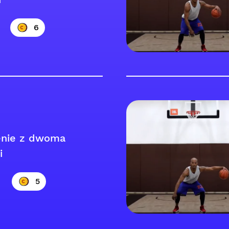
6
enie z dwoma
i
5