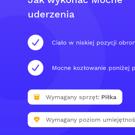
uderzenia
Ciało w niskiej pozycji obron
Mocne kozłowanie poniżej p
Wymagany sprzęt:
Piłka
Wymagany poziom umiejętnoś