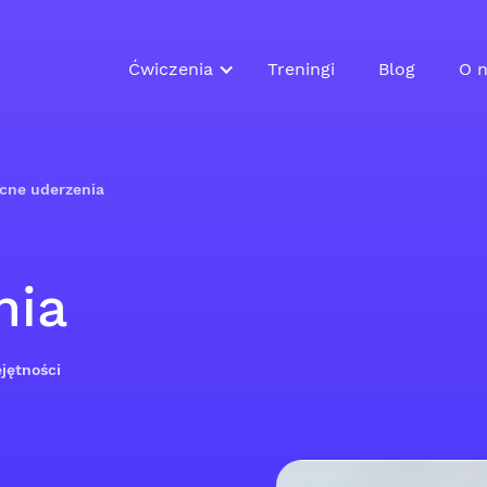
Ćwiczenia
Treningi
Blog
O n
cne uderzenia
nia
jętności