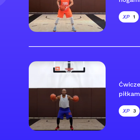
1
Ćwicz
piłkam
3