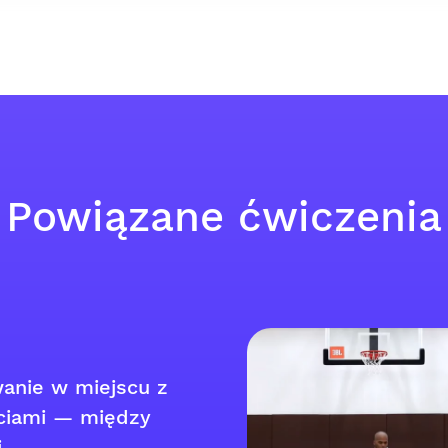
Powiązane ćwiczenia
anie w miejscu z
ciami — między
i