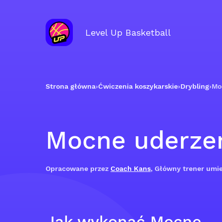
Level Up Basketball
Strona główna
›
Ćwiczenia koszykarskie
›
Drybling
›
Mo
Mocne uderze
Opracowane przez
Coach Kans
, Główny trener umie
Jak wykonać Mocne