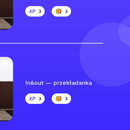
3
3
In&out — przekładanka
3
3