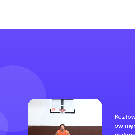
Kozłow
owinię
nogam