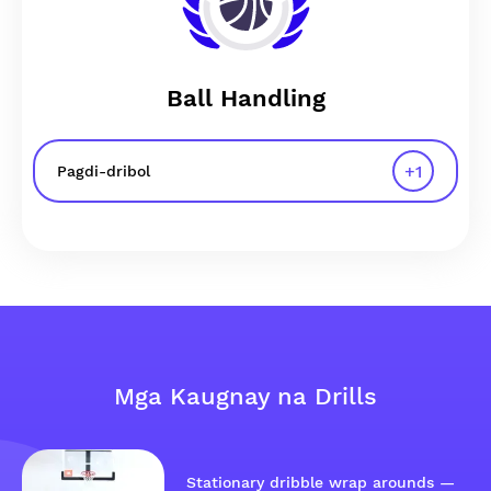
Ball Handling
+
1
Pagdi-dribol
Mga Kaugnay na Drills
Stationary dribble wrap arounds —