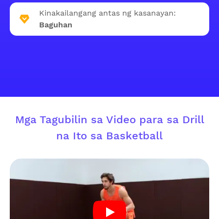
Kinakailangang antas ng kasanayan:
Baguhan
Mga Tagubilin sa Video para sa Drill
na Ito sa Basketball