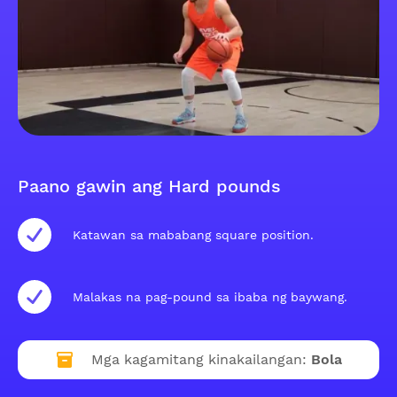
Paano gawin ang Hard pounds
Katawan sa mababang square position.
Malakas na pag-pound sa ibaba ng baywang.
Mga kagamitang kinakailangan:
Bola