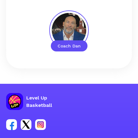
Coach Dan
Level Up
Basketball
Link para sa social group ng Facebook account
Link para sa social group ng tweeter account
Link para sa social group ng Instagram ac