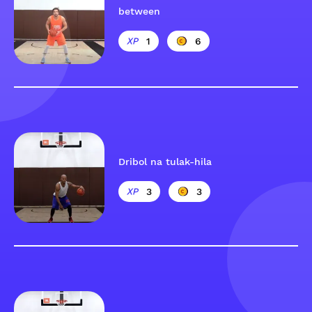
between
1
6
Dribol na tulak-hila
3
3