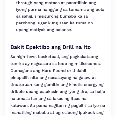
through nang mataas at panatilihin ang
iyong porma hanggang sa tumama ang bola
sa sahig, sinisigurong bumaba ka sa
parehong lugar kung saan ka tumalon
upang matiyak ang balanse.
Bakit Epektibo ang Drill na Ito
Sa high-level basketball, ang pagkakataong
tumira ay nagsasara sa loob ng milliseconds.
Gumagana ang Hard Pound drill dahil
pinapaliit nito ang nasasayang na galaw at
tinuturuan kang gamitin ang kinetic energy ng
dribble upang palakasin ang iyong tira, sa halip
na umasa lamang sa lakas ng itaas na
katawan. Sa pamamagitan ng pagpilit sa iyo na
manatiling mababa at agresibong ipukpok ang