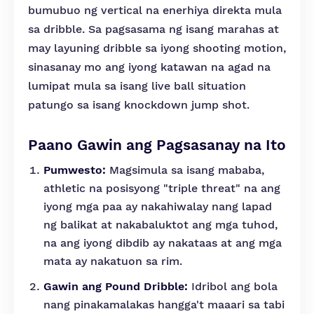
bumubuo ng vertical na enerhiya direkta mula
sa dribble. Sa pagsasama ng isang marahas at
may layuning dribble sa iyong shooting motion,
sinasanay mo ang iyong katawan na agad na
lumipat mula sa isang live ball situation
patungo sa isang knockdown jump shot.
Paano Gawin ang Pagsasanay na Ito
Pumwesto:
Magsimula sa isang mababa,
athletic na posisyong "triple threat" na ang
iyong mga paa ay nakahiwalay nang lapad
ng balikat at nakabaluktot ang mga tuhod,
na ang iyong dibdib ay nakataas at ang mga
mata ay nakatuon sa rim.
Gawin ang Pound Dribble:
Idribol ang bola
nang pinakamalakas hangga't maaari sa tabi