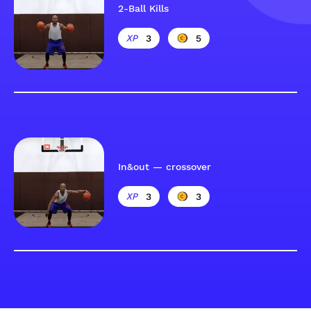
2-Ball Kills
3
5
In&out — crossover
3
3