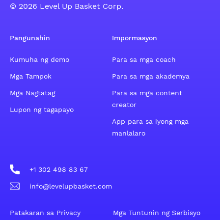
© 2026 Level Up Basket Corp.
Pangunahin
Impormasyon
Kumuha ng demo
Para sa mga coach
Mga Tampok
Para sa mga akademya
Mga Nagtatag
Para sa mga content
creator
Lupon ng tagapayo
App para sa iyong mga
manlalaro
+1 302 498 83 67
info@levelupbasket.com
Patakaran sa Privacy
Mga Tuntunin ng Serbisyo