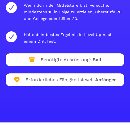
Wenn du in der Mittelstufe bist, versuche,
mindestens 10 in Folge zu erzielen, Oberstufe 20
und College oder höher 30.
Halte dein bestes Ergebnis in Level Up nach
einem Drill fest.
Benötigte Ausrüstung:
Ball
Erforderliches Fähigkeitslevel:
Anfänger