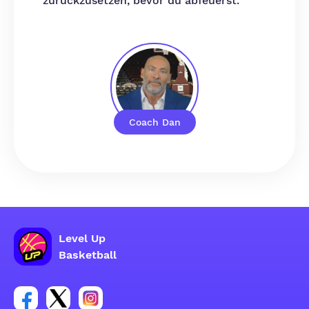
zurückzusetzen, bevor du abfeuerst.
Coach Dan
Level Up
Basketball
Link zur Facebook-Gruppe
Link zum Tweeter-Account
Link zum Instagram-Account