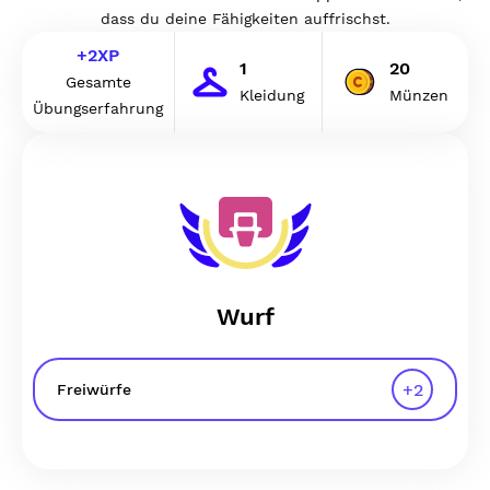
dass du deine Fähigkeiten auffrischst.
+
2
XP
1
20
Gesamte
Kleidung
Münzen
Übungserfahrung
Wurf
+
2
Freiwürfe