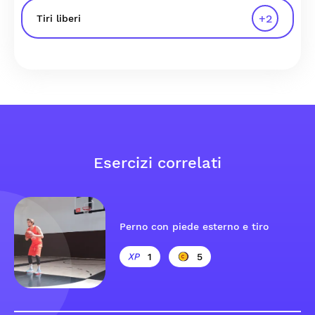
+
2
Tiri liberi
Esercizi correlati
Perno con piede esterno e tiro
1
5