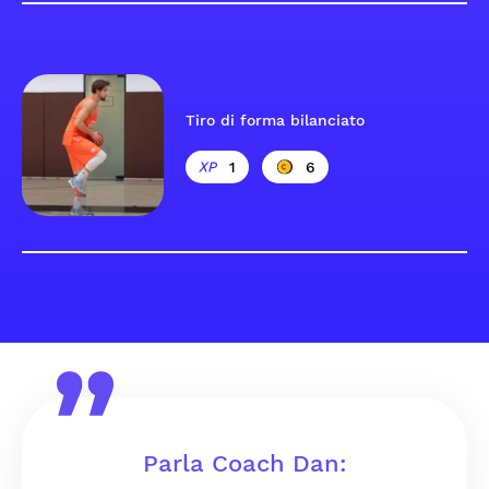
Tiro di forma bilanciato
1
6
Parla Coach Dan: