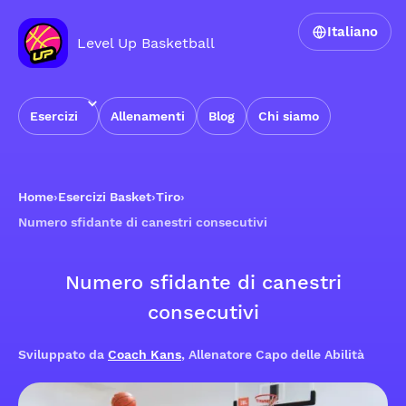
Italiano
Level Up Basketball
Esercizi
Allenamenti
Blog
Chi siamo
Home
›
Esercizi Basket
›
Tiro
›
Numero sfidante di canestri consecutivi
Numero sfidante di canestri
consecutivi
Sviluppato da
Coach Kans
, Allenatore Capo delle Abilità