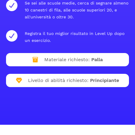
Se sei alle scuole medie, cerca di segnare almeno
10 canestri di fila, alle scuole superiori 20, e
all'università o oltre 30.
Registra il tuo miglior risultato in Level Up dopo
un esercizio.
Materiale richiesto:
Palla
Livello di abilità richiesto:
Principiante