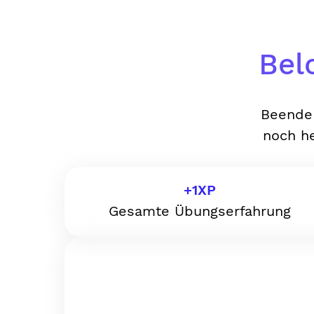
Bel
Beende 
noch he
+
1
XP
Gesamte Übungserfahrung