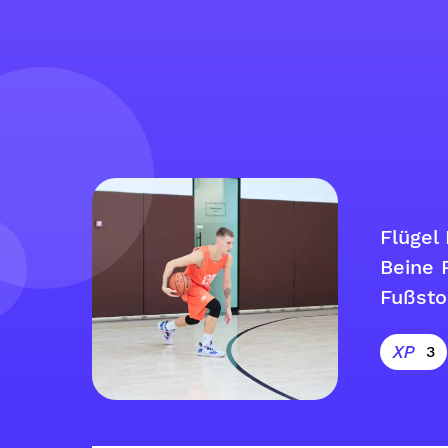
Flügel 
Beine 
Fußst
3