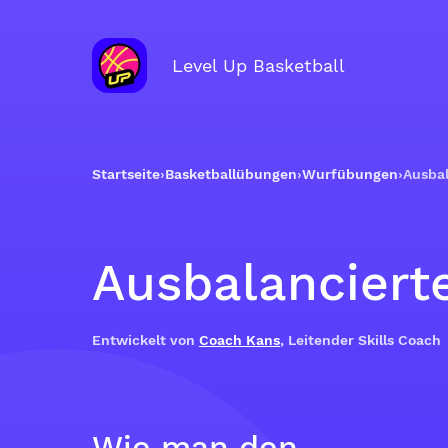
Level Up Basketball
Startseite
›
Basketballübungen
›
Wurfübungen
›
Ausba
Ausbalanciert
Entwickelt von
Coach Kans
, Leitender Skills Coach
Wie man den