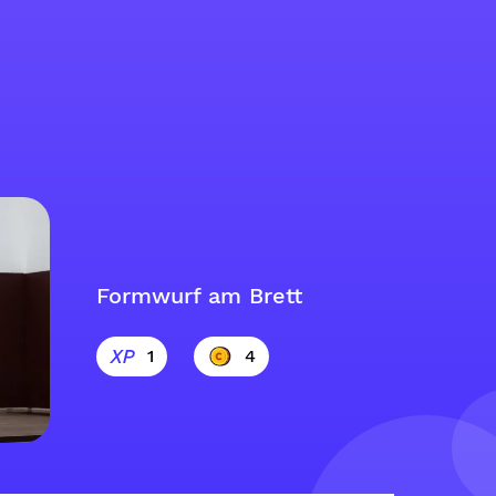
Formwurf am Brett
1
4