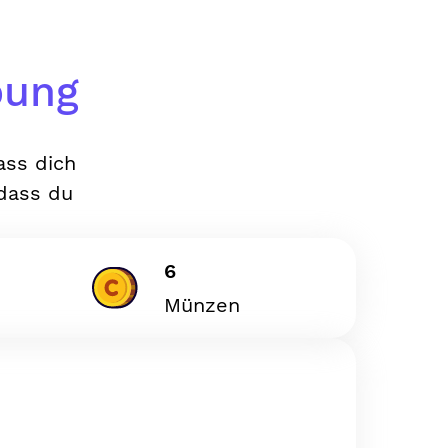
bung
ass dich
 dass du
6
Münzen