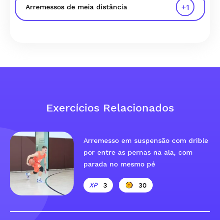
+
1
Arremessos de meia distância
Exercícios Relacionados
Arremesso em suspensão com drible
por entre as pernas na ala, com
parada no mesmo pé
3
30