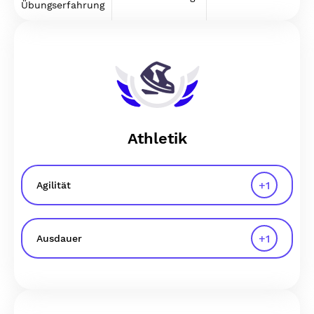
Übungserfahrung
Athletik
+
1
Agilität
+
1
Ausdauer