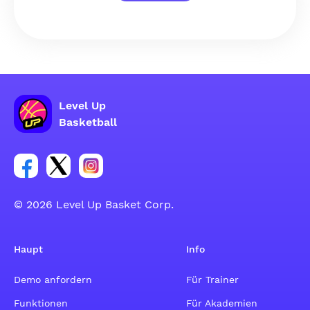
Level Up
Basketball
Link zur Facebook-Gruppe
Link zum Tweeter-Account
Link zum Instagram-Account
© 2026 Level Up Basket Corp.
Haupt
Info
Demo anfordern
Für Trainer
Funktionen
Für Akademien