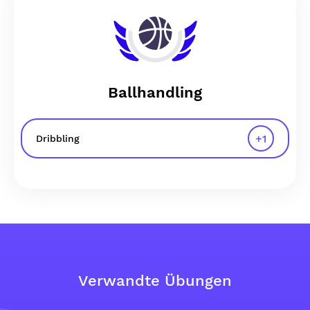
Ballhandling
+
1
Dribbling
Verwandte Übungen