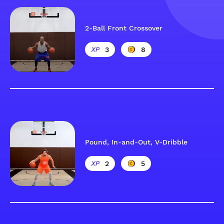
2-Ball Front Crossover
3
8
Pound, In-and-Out, V-Dribble
2
5