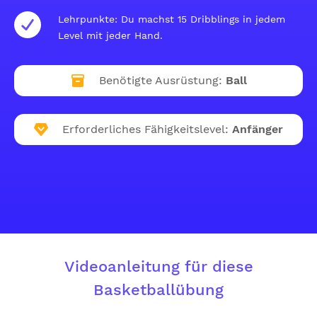
Lehrpunkte: Du machst 15 Dribblings in jedem
Level mit jeder Hand.
Benötigte Ausrüstung:
Ball
Erforderliches Fähigkeitslevel:
Anfänger
Videoanleitung für diese
Basketballübung