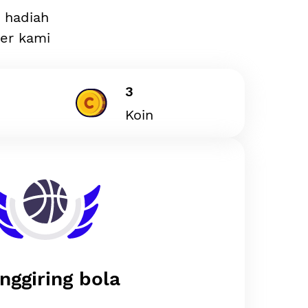
n hadiah
ler kami
3
Koin
nggiring bola