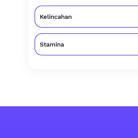
Kelincahan
Stamina