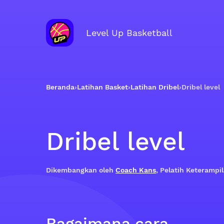
Level Up Basketball
Beranda
›
Latihan Basket
›
Latihan Dribel
›
Dribel level
Dribel level
Dikembangkan oleh
Coach Kans
, Pelatih Keteramp
Bagaimana cara