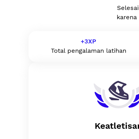
Selesai
karena 
+
3
XP
Total pengalaman latihan
Keatletisa