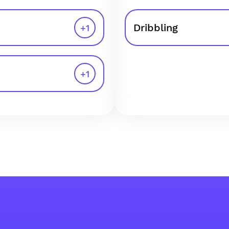
Dribbling
+
1
+
1