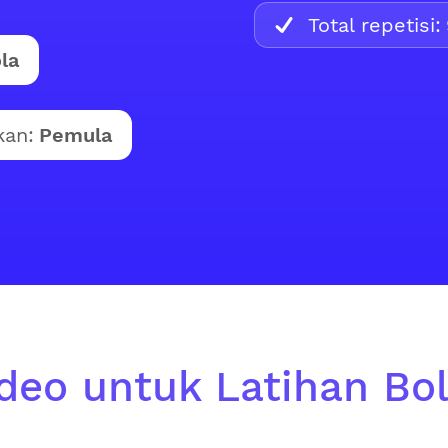
Total repetisi:
la
kan:
Pemula
ideo untuk Latihan Bol