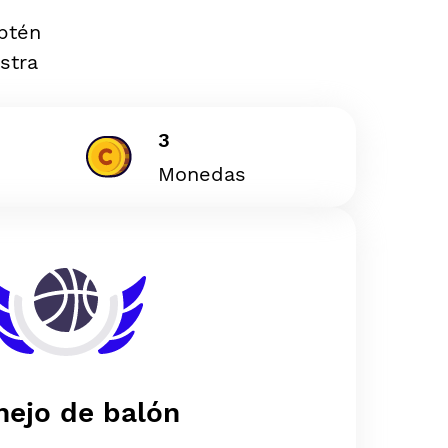
Obtén
stra
3
Monedas
ejo de balón