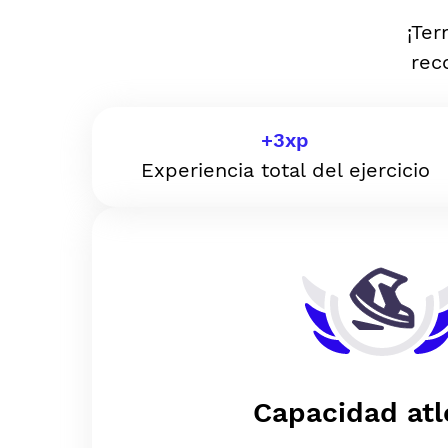
¡Ter
rec
+
3
xp
Experiencia total del ejercicio
Capacidad atl