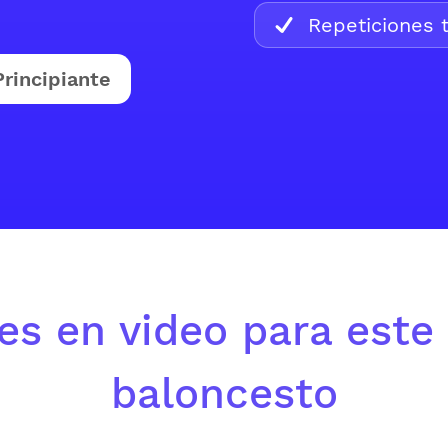
Repeticiones t
Principiante
es en video para este 
baloncesto