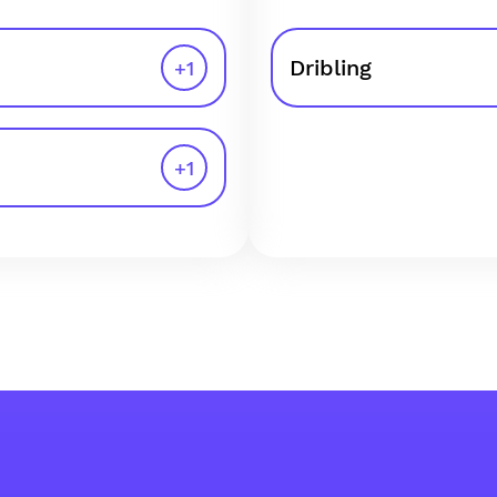
Dribling
+
1
+
1