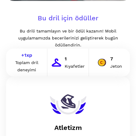
Bu dril için ödüller
Bu drili tamamlayın ve bir ödül kazanın! Mobil
uygulamamızda becerilerinizi geliştirerek bugün
ödüllendirin.
+
1
xp
1
7
Toplam dril
Kıyafetler
Jeton
deneyimi
Atletizm