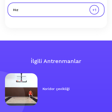
+
1
Hız
İlgili Antrenmanlar
Koridor çevikliği