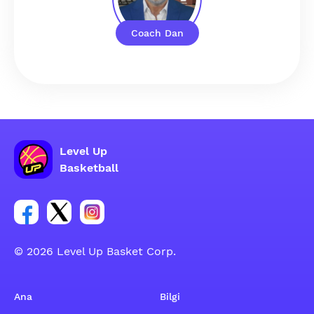
Coach Dan
Level Up
Basketball
Facebook hesabı sosyal grubu linki
Twitter hesabı sosyal grubu linki
Instagram hesabı sosyal grubu linki
© 2026 Level Up Basket Corp.
Ana
Bilgi