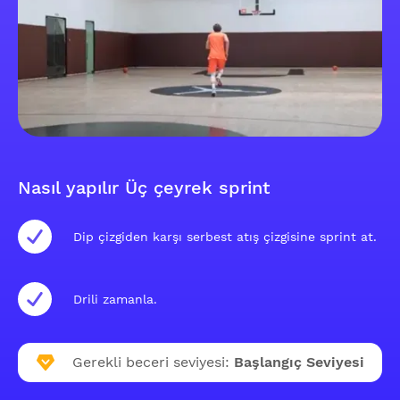
Nasıl yapılır Üç çeyrek sprint
Dip çizgiden karşı serbest atış çizgisine sprint at.
Drili zamanla.
Gerekli beceri seviyesi:
Başlangıç Seviyesi