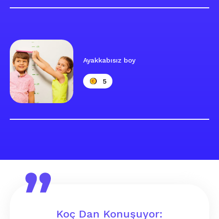
Ayakkabısız boy
5
Koç Dan Konuşuyor: