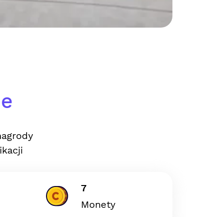
ie
nagrody
kacji
7
Monety