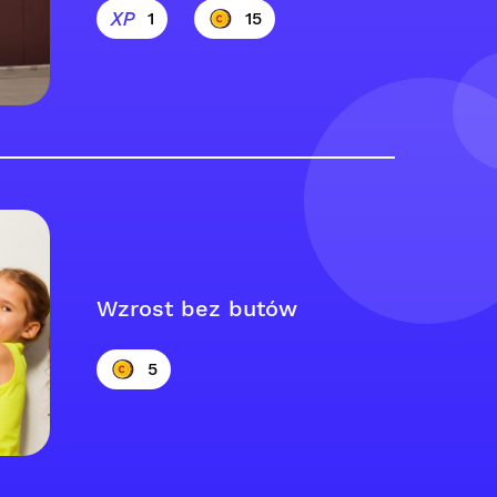
1
15
Wzrost bez butów
5