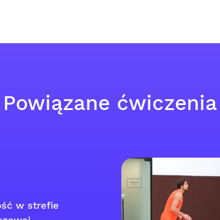
Powiązane ćwiczenia
ść w strefie