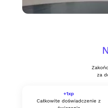
N
Zakońc
za d
+
1
xp
Całkowite doświadczenie z