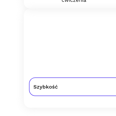
ćwiczenia
Szybkość