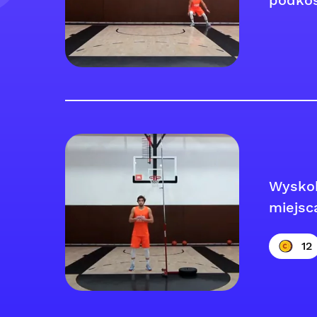
podko
Wyskok
miejsc
12