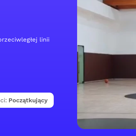
rzeciwległej linii
ci:
Początkujący