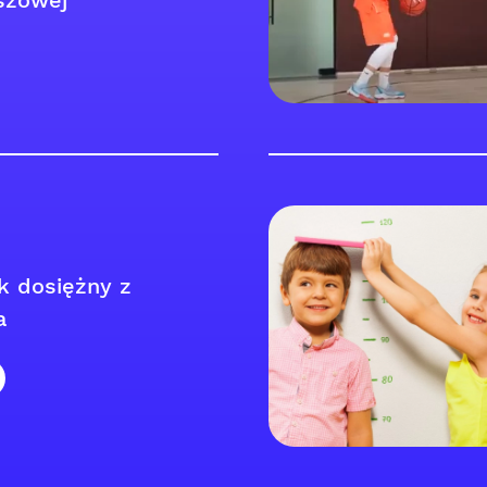
szowej
 dosiężny z
a