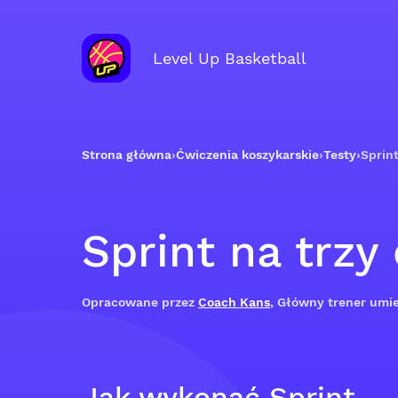
Level Up Basketball
Strona główna
›
Ćwiczenia koszykarskie
›
Testy
›
Sprint
Sprint na trzy
Opracowane przez
Coach Kans
, Główny trener umie
Jak wykonać Sprint