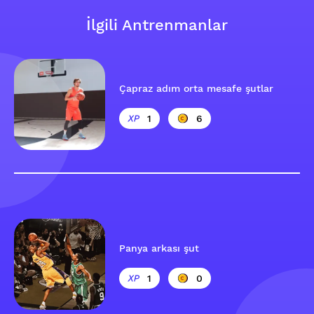
İlgili Antrenmanlar
Çapraz adım orta mesafe şutlar
1
6
Panya arkası şut
1
0