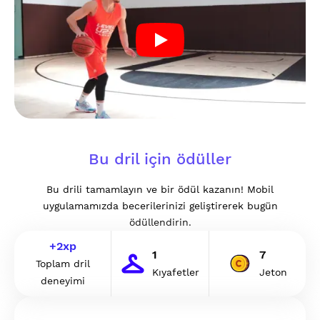
Bu dril için ödüller
Bu drili tamamlayın ve bir ödül kazanın! Mobil
uygulamamızda becerilerinizi geliştirerek bugün
ödüllendirin.
+
2
xp
1
7
Toplam dril
Kıyafetler
Jeton
deneyimi