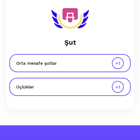
Şut
+
1
Orta mesafe şutlar
+
1
Üçlükler