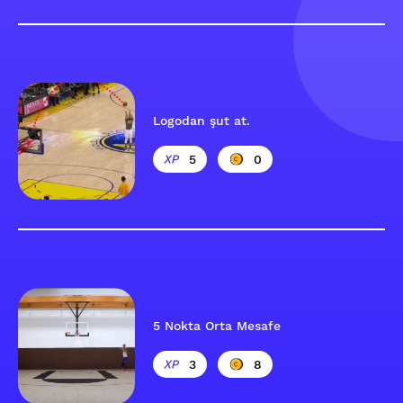
Logodan şut at.
5
0
5 Nokta Orta Mesafe
3
8