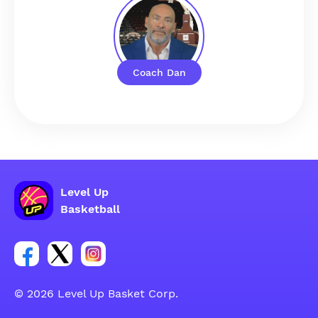
Coach Dan
Level Up
Basketball
Facebook hesabı sosyal grubu linki
Twitter hesabı sosyal grubu linki
Instagram hesabı sosyal grubu linki
© 2026 Level Up Basket Corp.