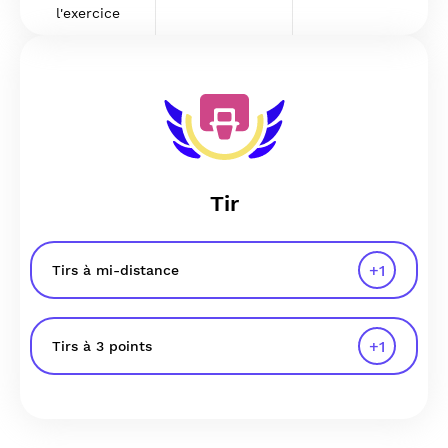
l'exercice
Tir
+
1
Tirs à mi-distance
+
1
Tirs à 3 points