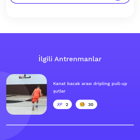
İlgili Antrenmanlar
Kanat bacak arası dripling pull-up
şutlar
2
30