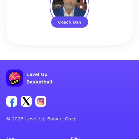
Coach Dan
Level Up
Basketball
Facebook hesabı sosyal grubu linki
Twitter hesabı sosyal grubu linki
Instagram hesabı sosyal grubu linki
© 2026 Level Up Basket Corp.
Ana
Bilgi