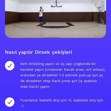
Nasıl yapılır Dirsek çekişleri
Sert dribbling yapın ve üç sayı çizgisinde bir
hareket yapın (crossover, bacak arası, sırt arkası),
ardından ya dirsekten 1-2 adımlık pull-up şut ya
da dirsekten step-back jump şut (iç ayaktan
step-back) yapın.
Puanlama: İsabetli atış için +1, isabetsiz atış için
-1.