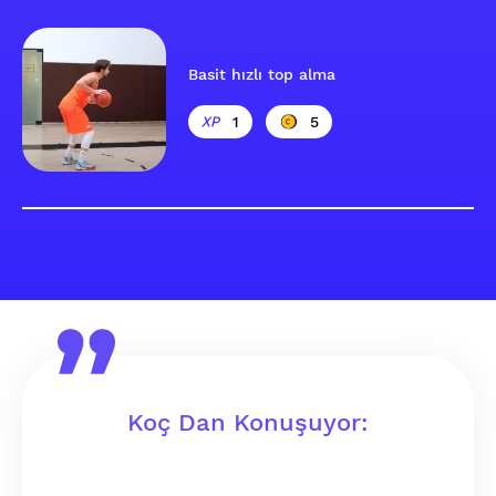
Basit hızlı top alma
1
5
Koç Dan Konuşuyor: