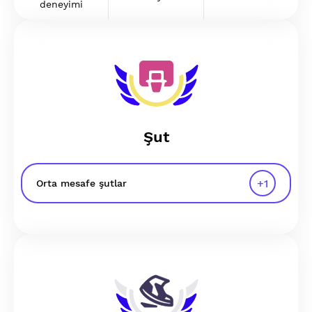
deneyimi
Şut
+
1
Orta mesafe şutlar