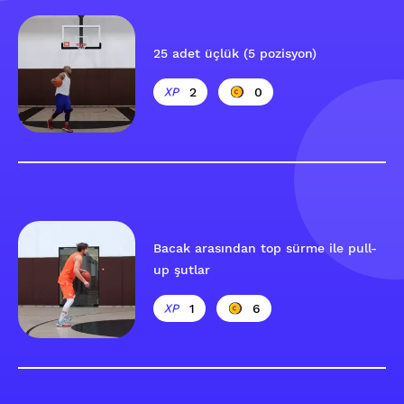
25 adet üçlük (5 pozisyon)
2
0
Bacak arasından top sürme ile pull-
up şutlar
1
6