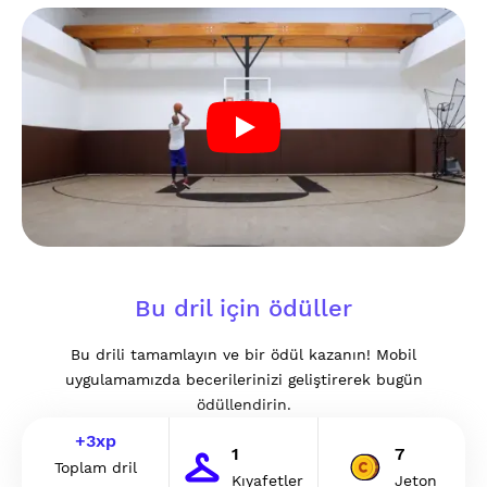
Bu dril için ödüller
Bu drili tamamlayın ve bir ödül kazanın! Mobil
uygulamamızda becerilerinizi geliştirerek bugün
ödüllendirin.
+
3
xp
1
7
Toplam dril
Kıyafetler
Jeton