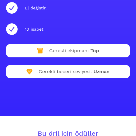
El değiştir.
10 isabet!
Gerekli ekipman:
Top
Gerekli beceri seviyesi:
Uzman
Bu dril için ödüller