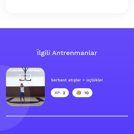
İlgili Antrenmanlar
Serbest atışlar + üçlükler
2
10