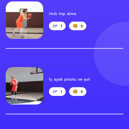
Hızlı top alma
1
5
İç ayak pivotu ve şut
1
5