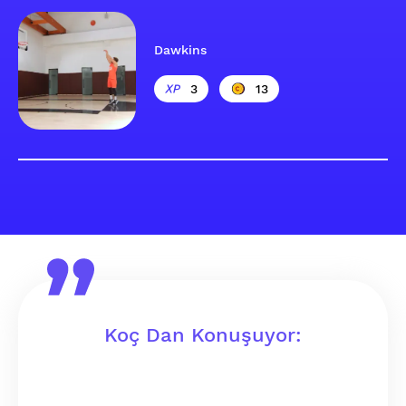
Dawkins
3
13
Koç Dan Konuşuyor: