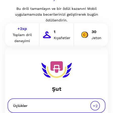
Bu drili tamamlayın ve bir ödül kazanın! Mobil
uygulamamızda becerilerinizi geliştirerek bugün
ödüllendirin.
+
2
xp
1
30
Toplam dril
Kıyafetler
Jeton
deneyimi
Şut
+
2
Üçlükler