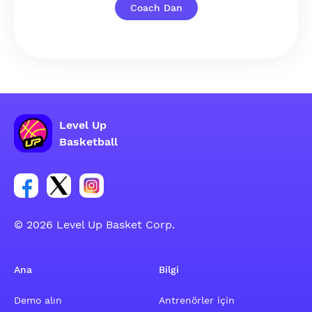
Coach Dan
Level Up
Basketball
Facebook hesabı sosyal grubu linki
Twitter hesabı sosyal grubu linki
Instagram hesabı sosyal grubu linki
© 2026 Level Up Basket Corp.
Ana
Bilgi
Demo alın
Antrenörler için