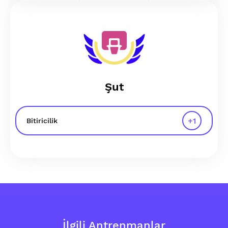
Şut
+
1
Bitiricilik
İlgili Antrenmanlar