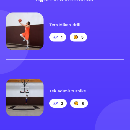
Ters Mikan drili
1
5
Tek adımlı turnike
2
6