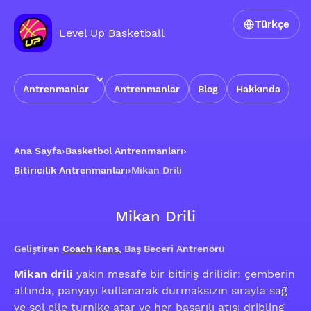
Türkçe
Level Up Basketball
Antrenmanlar
Antrenmanlar
Blog
Hakkında
Ana Sayfa
›
Basketbol Antrenmanları
›
Bitiricilik Antrenmanları
›
Mikan Drili
Mikan Drili
Geliştiren
Coach Kans
, Baş Beceri Antrenörü
Mikan drili
yakın mesafe bir bitiriş drilidir: çemberin
altında, panyayı kullanarak durmaksızın sırayla sağ
ve sol elle turnike atar ve her başarılı atışı dribling