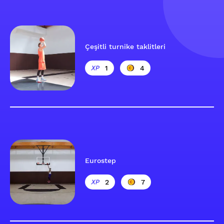
Çeşitli turnike taklitleri
1
4
Eurostep
2
7