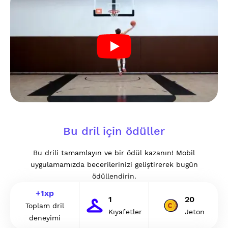
Bu dril için ödüller
Bu drili tamamlayın ve bir ödül kazanın! Mobil
uygulamamızda becerilerinizi geliştirerek bugün
ödüllendirin.
+
1
xp
1
20
Toplam dril
Kıyafetler
Jeton
deneyimi