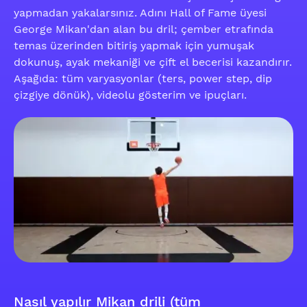
yapmadan yakalarsınız. Adını Hall of Fame üyesi
George Mikan'dan alan bu dril; çember etrafında
temas üzerinden bitiriş yapmak için yumuşak
dokunuş, ayak mekaniği ve çift el becerisi kazandırır.
Aşağıda: tüm varyasyonlar (ters, power step, dip
çizgiye dönük), videolu gösterim ve ipuçları.
Nasıl yapılır Mikan drili (tüm