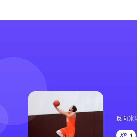
反向米
1