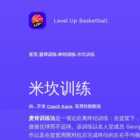
Level Up Basketball
首页
›
篮球训练
›
终结训练
›
米坎训练
米坎训练
由...开发
Coach Kans
, 首席技能教练
麦肯训练法
是一项近距离终结训练：在篮筐下
接接住球而不运球。该训练以名人堂成员 Georg
作以及在篮筐周围对抗后完成终结的左右手均