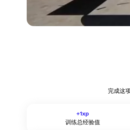
完成这
+
1
xp
训练总经验值