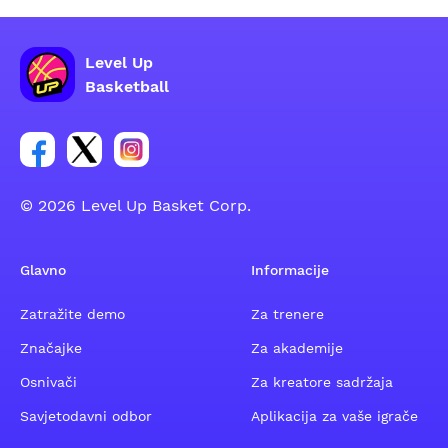
Level Up
Basketball
Poveznica za Facebook grupu
Poveznica za Twitter grupu
Poveznica za Instagram grupu
© 2026 Level Up Basket Corp.
Glavno
Informacije
Zatražite demo
Za trenere
Značajke
Za akademije
Osnivači
Za kreatore sadržaja
Savjetodavni odbor
Aplikacija za vaše igrače