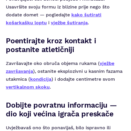
Usavršite svoju formu iz blizine prije nego što
dodate domet — pogledajte
kako šutirati
košarkašku loptu
i
vježbe šutiranja
.
Poentirajte kroz kontakt i
postanite atletičniji
Završavajte oko obruča objema rukama (
vježbe
završavanja
), ostanite eksplozivni u kasnim fazama
utakmica (
kondicija
) i dodajte centimetre svom
vertikalnom skoku
.
Dobijte povratnu informaciju —
dio koji većina igrača preskače
Uvježbavaš ono što ponavljaš, bilo ispravno ili