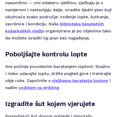
nasumično — oni odaberu vještinu, vježbaju je s
namjerom i nastavljaju dalje. Izradite tjedni plan koji
obuhvaća svako područje: vođenje lopte, šutiranje,
završnice i kondiciju. Naša
biblioteka besplatnih
košarkaških vježbi
organizirana je po ciljevima tako
da možete izraditi taj plan bez nagađanja.
Poboljšajte kontrolu lopte
Sve počinje pouzdanim baratanjem loptom. Snažno
i nisko udarajte loptu, držite pogled gore i trenirajte
obje ruke. Započnite s
vježbama baratanja loptom
i
našim
vodičem za dribling
.
Izgradite šut kojem vjerujete
Ponavljajući šut donosi pobjede i minutažu.