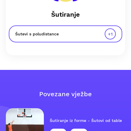
Šutiranje
+
1
Šutevi s poludistance
Povezane vježbe
Šutiranje iz forme - Šutovi od table