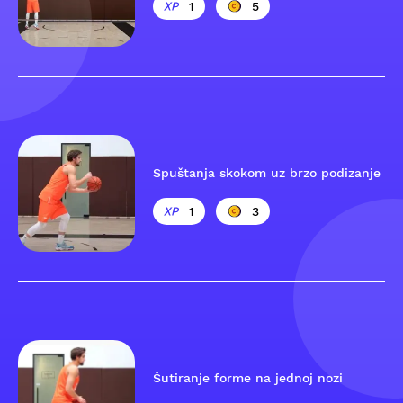
1
5
Spuštanja skokom uz brzo podizanje
1
3
Šutiranje forme na jednoj nozi