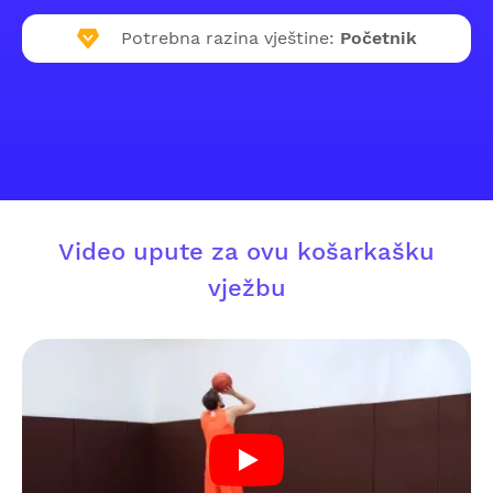
Potrebna razina vještine:
Početnik
Video upute za ovu košarkašku
vježbu