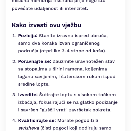
mišićna memorija fiksirana prije nego što
povećate udaljenost ili intenzitet.
Kako izvesti ovu vježbu
Pozicija:
Stanite izravno ispred obruča,
samo dva koraka izvan ograničenog
područja (otprilike 3-4 stope od koša).
Poravnajte se:
Zauzmite uravnotežen stav
sa stopalima u širini ramena, koljenima
lagano savijenim, i šuterskom rukom ispod
sredine lopte.
Izvedite:
Šutirajte loptu s visokom točkom
izbačaja, fokusirajući se na glatko podizanje
i savršen "guščji vrat" završetak pokreta.
Kvalificirajte se:
Morate pogoditi 5
swisheva
(čisti pogoci koji dodiruju samo