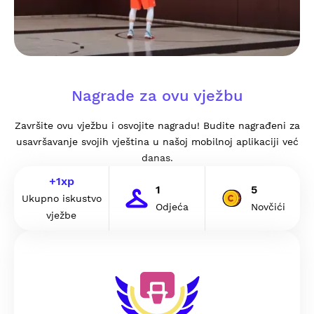
Nagrade za ovu vježbu
Završite ovu vježbu i osvojite nagradu! Budite nagrađeni za
usavršavanje svojih vještina u našoj mobilnoj aplikaciji već
danas.
+
1
xp
1
5
Ukupno iskustvo
Odjeća
Novčići
vježbe