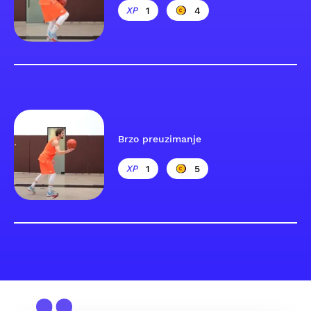
1
4
Brzo preuzimanje
1
5