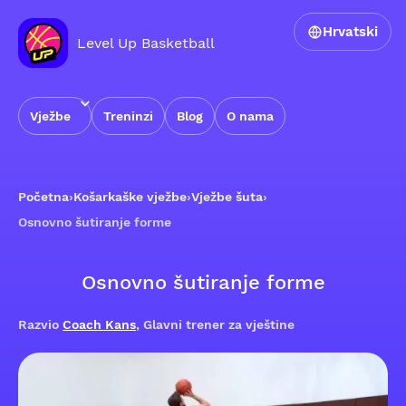
Hrvatski
Level Up Basketball
Vježbe
Treninzi
Blog
O nama
Početna
›
Košarkaške vježbe
›
Vježbe šuta
›
Osnovno šutiranje forme
Osnovno šutiranje forme
Razvio
Coach Kans
, Glavni trener za vještine