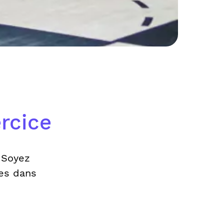
rcice
 Soyez
es dans