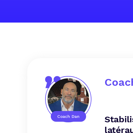
Coach
Coach Dan
Stabil
latéra