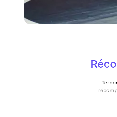
Réco
Termi
récomp