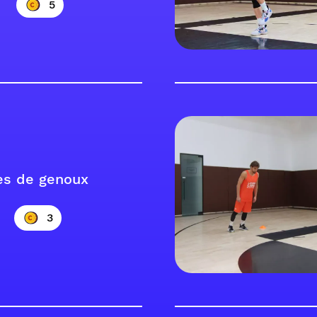
5
es de genoux
3