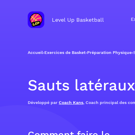
E
Level Up Basketball
Accueil
›
Exercices de Basket
›
Préparation Physique
›
Sauts latéraux
Développé par
Coach Kans
, Coach principal des c
Comment faire le