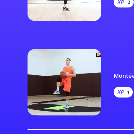
2
Monté
1