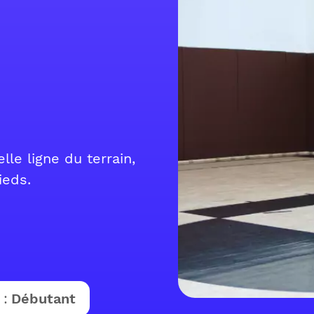
e ligne du terrain,
ieds.
 :
Débutant