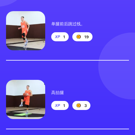
单腿前后跳过线。
1
19
高抬腿
1
3