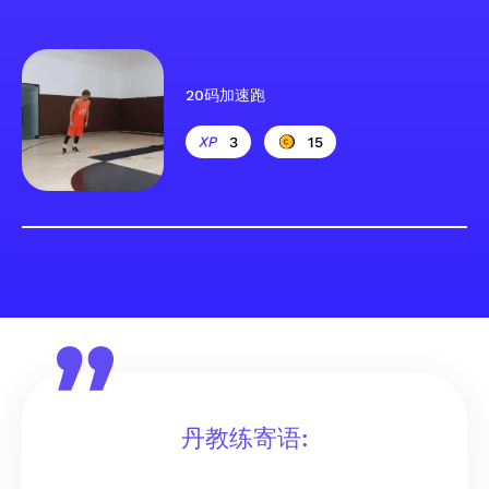
20码加速跑
3
15
丹教练寄语: