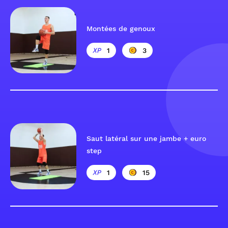
Montées de genoux
1
3
Saut latéral sur une jambe + euro
step
1
15