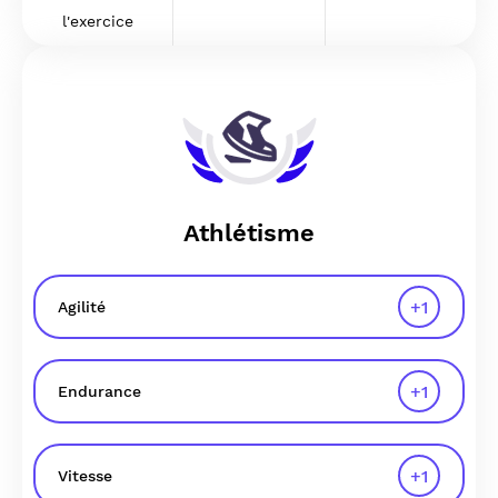
l'exercice
Athlétisme
+
1
Agilité
+
1
Endurance
+
1
Vitesse