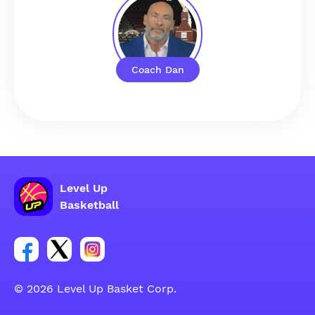
Coach Dan
Level Up
Basketball
Link para sa social group ng Facebook account
Link para sa social group ng tweeter account
Link para sa social group ng Instagram ac
© 2026 Level Up Basket Corp.