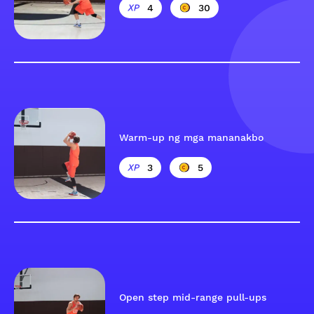
4
30
Warm-up ng mga mananakbo
3
5
Open step mid-range pull-ups