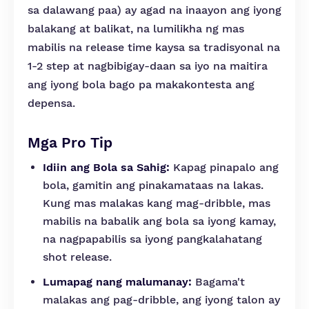
sa dalawang paa) ay agad na inaayon ang iyong
balakang at balikat, na lumilikha ng mas
mabilis na release time kaysa sa tradisyonal na
1-2 step at nagbibigay-daan sa iyo na maitira
ang iyong bola bago pa makakontesta ang
depensa.
Mga Pro Tip
Idiin ang Bola sa Sahig:
Kapag pinapalo ang
bola, gamitin ang pinakamataas na lakas.
Kung mas malakas kang mag-dribble, mas
mabilis na babalik ang bola sa iyong kamay,
na nagpapabilis sa iyong pangkalahatang
shot release.
Lumapag nang malumanay:
Bagama't
malakas ang pag-dribble, ang iyong talon ay