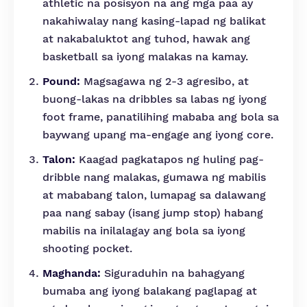
athletic na posisyon na ang mga paa ay
nakahiwalay nang kasing-lapad ng balikat
at nakabaluktot ang tuhod, hawak ang
basketball sa iyong malakas na kamay.
Pound:
Magsagawa ng 2-3 agresibo, at
buong-lakas na dribbles sa labas ng iyong
foot frame, panatilihing mababa ang bola sa
baywang upang ma-engage ang iyong core.
Talon:
Kaagad pagkatapos ng huling pag-
dribble nang malakas, gumawa ng mabilis
at mababang talon, lumapag sa dalawang
paa nang sabay (isang jump stop) habang
mabilis na inilalagay ang bola sa iyong
shooting pocket.
Maghanda:
Siguraduhin na bahagyang
bumaba ang iyong balakang paglapag at