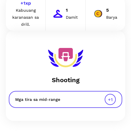
+
1
xp
1
5
Kabuuang
karanasan sa
Damit
Barya
drill.
Shooting
+
1
Mga tira sa mid-range