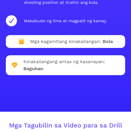
shooting position at tirahin ang bola.
Makabuslo ng lima at magpalit ng kamay.
Mga kagamitang kinakailangan:
Bola
Kinakailangang antas ng kasanayan:
Baguhan
Mga Tagubilin sa Video para sa Drill