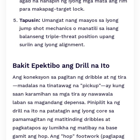
agad na hanapin ng iyong mga mata ang rim
para makapag-target lock.
Tapusin:
Umangat nang maayos sa iyong
jump shot mechanics o manatili sa isang
balanseng triple-threat position upang
suriin ang iyong alignment.
Bakit Epektibo ang Drill na Ito
Ang koneksyon sa pagitan ng dribble at ng tira
—madalas na tinatawag na "pickup"—ay kung
saan karamihan sa mga tira ay nawawala
laban sa magandang depensa. Pinipilit ka ng
drill na ito na patatagin ang iyong core sa
pamamagitan ng matitinding dribbles at
pagkatapos ay lumikha ng matibay na base
gamit ang hop. Ang "hop" footwork (paglapag