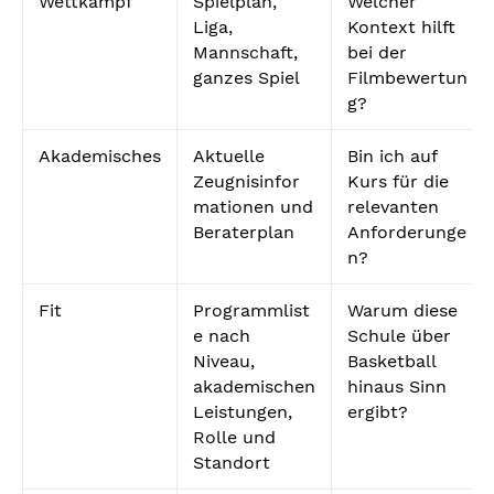
Wettkampf
Spielplan,
Welcher
Liga,
Kontext hilft
Mannschaft,
bei der
ganzes Spiel
Filmbewertun
g?
Akademisches
Aktuelle
Bin ich auf
Zeugnisinfor
Kurs für die
mationen und
relevanten
Beraterplan
Anforderunge
n?
Fit
Programmlist
Warum diese
e nach
Schule über
Niveau,
Basketball
akademischen
hinaus Sinn
Leistungen,
ergibt?
Rolle und
Standort