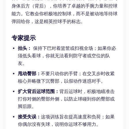
身体后方（背后），你培养了卓越的手腕力量和控球
能力。它教会你积极地控制球，而不是被动地等待球
弹回给你，这是精英控球手的标志。
专家提示
抬头：
保持下巴对着篮筐或扫视全场；如果你必
须低头看球，你就无法看到防守者或空位的队
友。
甩动臀部：
不要只动你的手臂；在交叉步时收紧
核心并略微下沉臀部，以假动作迷惑对手。
扩大背后运球范围：
背后运球时，积极地瞄准击
打你对侧的臀部外侧，以防止球碰到你的臀部或
脚后跟。
接受失误：
这项训练旨在提高速度和负荷；如果
你偶尔没有失球，说明你运球不够用力。