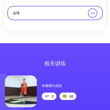
+
1
运球
相关训练
单腿横向跳跃
2
20