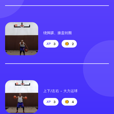
绕脚踝、膝盖转圈
3
2
上下/左右 - 大力运球
3
4