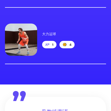
大力运球
1
4