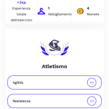
+
3
xp
1
4
Esperienza
totale
Abbigliamento
Monete
dell'esercizio
Atletismo
+
1
Agilità
+
1
Resistenza