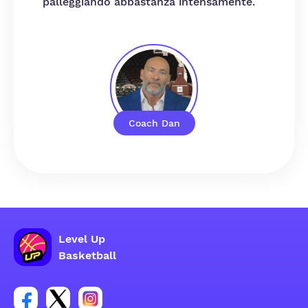
palleggiando abbastanza intensamente.
Coach Dan
Level Up
Basketball
Link per il gruppo social dell'account Facebook
Link per il gruppo social dell'account Tweeter
Link per il gruppo social dell'account Inst