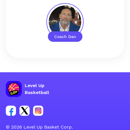
Coach Dan
Level Up
Basketball
Enlace para el grupo social de la cuenta de Facebook
Enlace para el grupo social de la cuenta de Twitt
Enlace para el grupo social de la cuenta d
© 2026 Level Up Basket Corp.