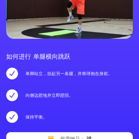
如何进行 单腿横向跳跃
单脚站立，抬起另一条腿，并将球抱在身前。
向侧边蹬地并立即蹬回。
保持平衡。
所需物品：
球