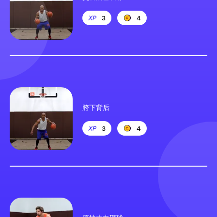
3
4
胯下背后
3
4