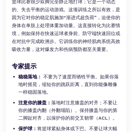
篮球比赛很少双脚完全静止地打球；它是一个动态
的、失去平衡的运动游戏。这项训练之所以有效，是
因为它对你的稳定肌施加“渐进式超负荷”，迫使你的
身体在单肢上处理体重加动量。这直接转化为比赛情
境，例如保持在快速运球者身前、防守端快速回位或
在对抗中完成欧洲步。它训练你的神经肌肉系统高效
吸收力量，这对爆发力和伤病预防都至关重要。
专家提示
稳稳落地：
不要为了速度而牺牲平衡。如果你落
地时摇晃，缩短你的跳跃距离，直到你能像雕像
一样稳固落地。
注意你的膝盖：
落地时注意膝盖的对齐；不要让
你的膝盖内翻（外翻塌陷）。保持膝盖与你的第
二脚趾对齐，以保护你的前交叉韧带（ACL）。
保护球：
将篮球紧贴身体或下巴。不要让球大幅