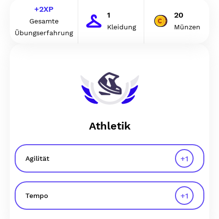
+
2
XP
1
20
Gesamte
Kleidung
Münzen
Übungserfahrung
Athletik
+
1
Agilität
+
1
Tempo