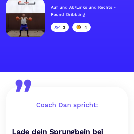
Auf und Ab/Links und Rechts -
Pound-Dribbling
3
4
Coach Dan spricht:
Lade dein Sprungbein bei