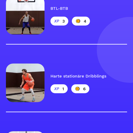
BTL-BTB
3
4
Harte stationäre Dribblings
1
6