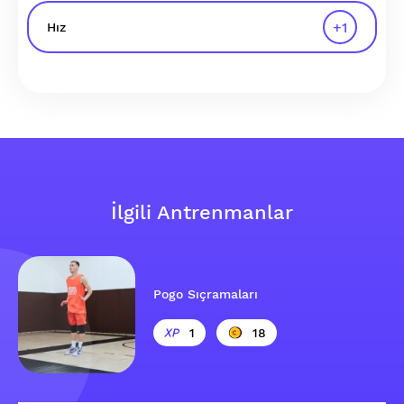
+
1
Hız
İlgili Antrenmanlar
Pogo Sıçramaları
1
18