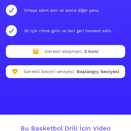
Ortaya adım atın ve sonra diğer yana.
30 için ritme girin ve ileri geri hareket edin.
Gerekli ekipman:
2 koni
Gerekli beceri seviyesi:
Başlangıç Seviyesi
Bu Basketbol Drili İçin Video