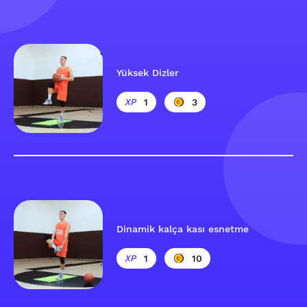
Yüksek Dizler
1
3
Dinamik kalça kası esnetme
1
10