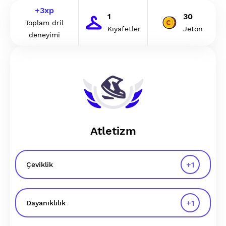
+
3
xp
1
30
Toplam dril
Kıyafetler
Jeton
deneyimi
Atletizm
+
1
Çeviklik
+
1
Dayanıklılık