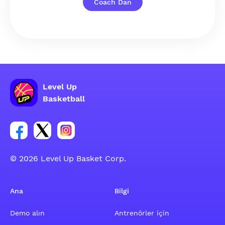
Coach Dan
Level Up
Basketball
Facebook hesabı sosyal grubu linki
Twitter hesabı sosyal grubu linki
Instagram hesabı sosyal grubu linki
© 2026 Level Up Basket Corp.
Ana
Bilgi
Demo alın
Antrenörler için