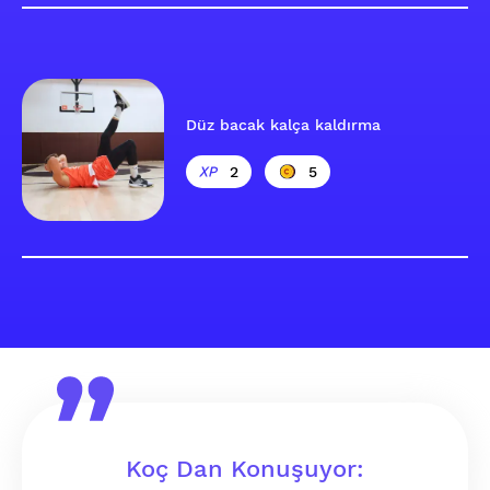
Düz bacak kalça kaldırma
2
5
Koç Dan Konuşuyor: