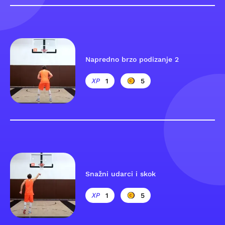
Napredno brzo podizanje 2
1
5
Snažni udarci i skok
1
5