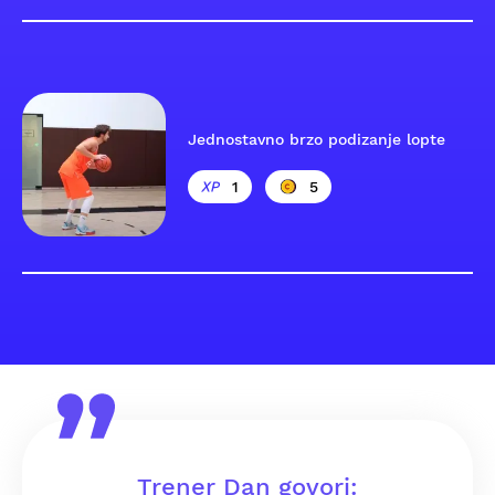
Jednostavno brzo podizanje lopte
1
5
Trener Dan govori: