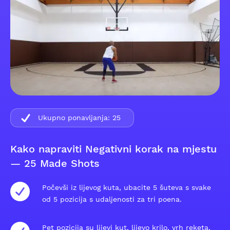
Ukupno ponavljanja:
25
Kako napraviti Negativni korak na mjestu
— 25 Made Shots
Počevši iz lijevog kuta, ubacite 5 šuteva s svake
od 5 pozicija s udaljenosti za tri poena.
Pet pozicija su lijevi kut, lijevo krilo, vrh reketa,