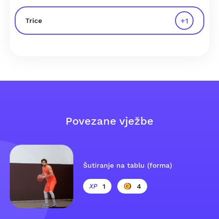
+
1
Trice
Povezane vježbe
Šutiranje na tablu (forma)
1
4