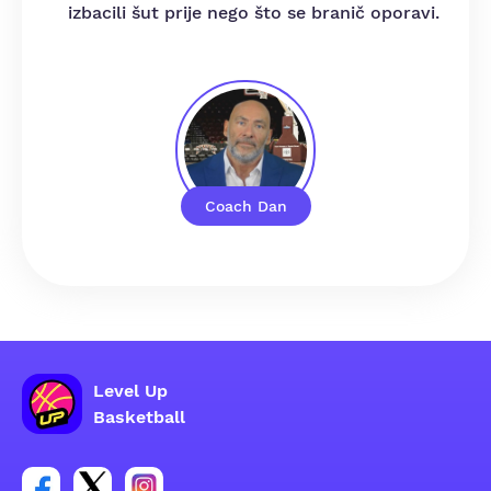
izbacili šut prije nego što se branič oporavi.
Coach Dan
Level Up
Basketball
Poveznica za Facebook grupu
Poveznica za Twitter grupu
Poveznica za Instagram grupu