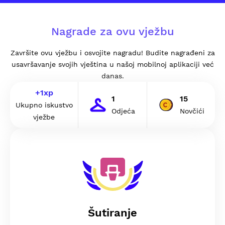
Nagrade za ovu vježbu
Završite ovu vježbu i osvojite nagradu! Budite nagrađeni za
usavršavanje svojih vještina u našoj mobilnoj aplikaciji već
danas.
+
1
xp
1
15
Ukupno iskustvo
Odjeća
Novčići
vježbe
Šutiranje