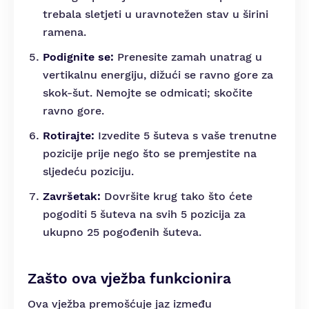
trebala sletjeti u uravnotežen stav u širini
ramena.
Podignite se:
Prenesite zamah unatrag u
vertikalnu energiju, dižući se ravno gore za
skok-šut. Nemojte se odmicati; skočite
ravno gore.
Rotirajte:
Izvedite 5 šuteva s vaše trenutne
pozicije prije nego što se premjestite na
sljedeću poziciju.
Završetak:
Dovršite krug tako što ćete
pogoditi 5 šuteva na svih 5 pozicija za
ukupno 25 pogođenih šuteva.
Zašto ova vježba funkcionira
Ova vježba premošćuje jaz između