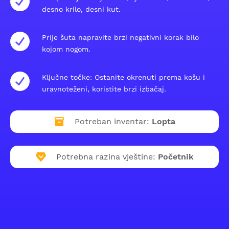
desno krilo, desni kut.
Prije šuta napravite brzi negativni korak bilo
kojom nogom.
Ključne točke: Ostanite okrenuti prema košu i
uravnoteženi, koristite brzi izbačaj.
Potreban inventar:
Lopta
Potrebna razina vještine:
Početnik