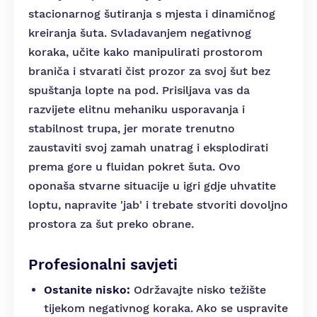
stacionarnog šutiranja s mjesta i dinamičnog
kreiranja šuta. Svladavanjem negativnog
koraka, učite kako manipulirati prostorom
braniča i stvarati čist prozor za svoj šut bez
spuštanja lopte na pod. Prisiljava vas da
razvijete elitnu mehaniku usporavanja i
stabilnost trupa, jer morate trenutno
zaustaviti svoj zamah unatrag i eksplodirati
prema gore u fluidan pokret šuta. Ovo
oponaša stvarne situacije u igri gdje uhvatite
loptu, napravite 'jab' i trebate stvoriti dovoljno
prostora za šut preko obrane.
Profesionalni savjeti
Ostanite nisko:
Održavajte nisko težište
tijekom negativnog koraka. Ako se uspravite